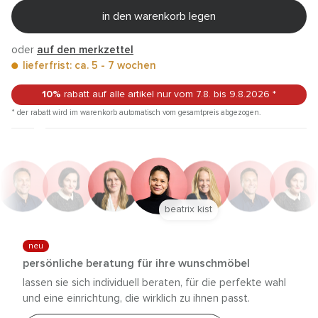
in den warenkorb legen
oder
auf den merkzettel
lieferfrist: ca. 5 - 7 wochen
10%
rabatt auf alle artikel
nur vom 7.8.
bis 9.8.2026
*
* der rabatt wird im warenkorb automatisch vom gesamtpreis abgezogen.
beatrix kist
neu
persönliche beratung für ihre wunschmöbel
lassen sie sich individuell beraten, für die perfekte wahl
und eine einrichtung, die wirklich zu ihnen passt.