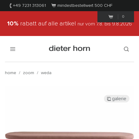
+49 7231 313061
mindestbestellwert 500
CHF
0
10%
rabatt auf alle artikel
nur vom 7.8.
bis 9.8.2026
home
/
zoom
/
weda
galerie