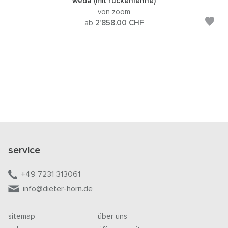
weda (mit rückenlehne)
von zoom
ab
2’858.00
CHF
service
+49 7231 313061
info@dieter-horn.de
sitemap
über uns