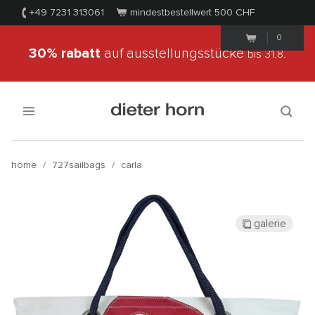
+49 7231 313061
mindestbestellwert 500
CHF
0
30% rabatt
auf ausstellungsstücke
bis 31.8.
home
/
727sailbags
/
carla
galerie