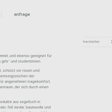
anfrage
hersteller
ummel, und ebenso geeignet für
 girls“ und studentinnen.
t, schützt vor rissen und
rkennungszeichen der
n für angenehmen tragekomfort.
enraum, der sich durch einen
rodukte aus segeltuch in
er, fell, kevlar, baumwolle und