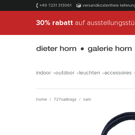
+49 7231 313061
versandkostenfreie lieferun
30% rabatt
auf ausstellungsst
indoor
outdoor
leuchten
accessoires
home
/
727sailbags
/
sam