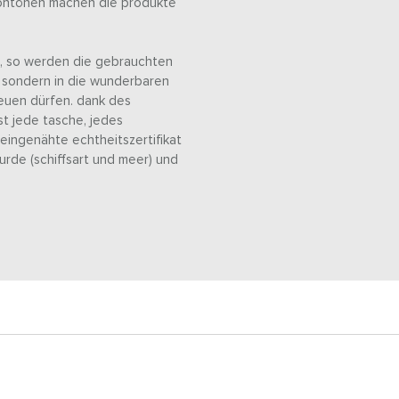
eontönen machen die produkte
le, so werden die gebrauchten
, sondern in die wunderbaren
reuen dürfen. dank des
st jede tasche, jedes
eingenähte echtheitszertifikat
urde (schiffsart und meer) und