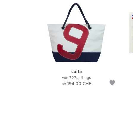
carla
von 727sailbags
194.00
CHF
ab