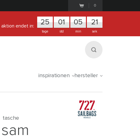
0
25
0
1
0
5
2
1
aktion endet in:
tage
std
min
sek
inspirationen
hersteller
tasche
sam