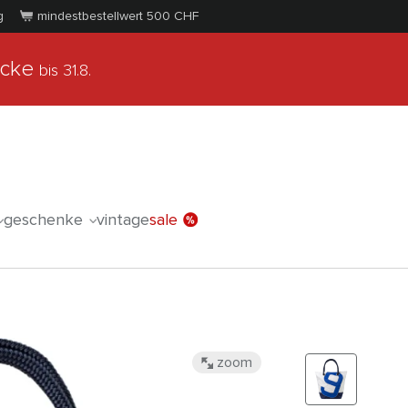
g
mindestbestellwert 500
CHF
ücke
bis 31.8.
geschenke
vintage
sale
zoom