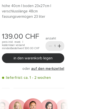
höhe 40cm | boden 23x27cm |
verschlusslänge 48cm
fassungsvermögen 23 liter
139.00
CHF
anzahl:
preis inkl. mwst. |
kostenloser versand
mindestbestellwert 500.00
CHF
in den warenkorb legen
oder
auf den merkzettel
lieferfrist: ca. 1 - 2 wochen