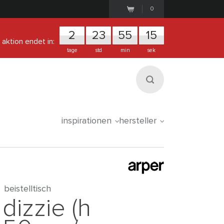
0
2
2
3
5
5
1
5
aktion endet in:
tage
std
min
sek
inspirationen
hersteller
beistelltisch
dizzie (h