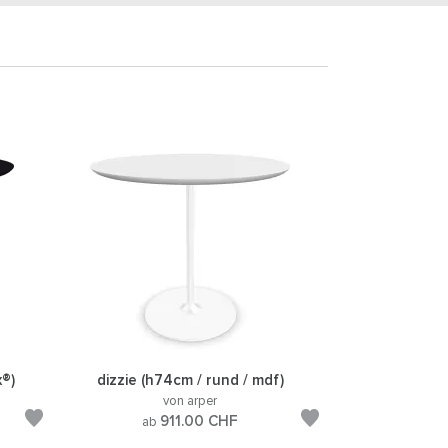
x®)
dizzie (h74cm / rund / mdf)
von arper
911.00
CHF
ab