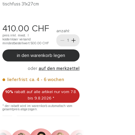
tischfuss 31x27cm
410.00
CHF
anzahl:
preis inkl. mwst. |
kostenloser versand
mindestbestellwert 500.00
CHF
in den warenkorb legen
oder
auf den merkzettel
lieferfrist: ca. 4 - 6 wochen
10%
rabatt auf alle artikel
nur vom 7.8.
bis 9.8.2026
*
* der rabatt wird im warenkorb automatisch vom
gesamtpreis abgezogen.