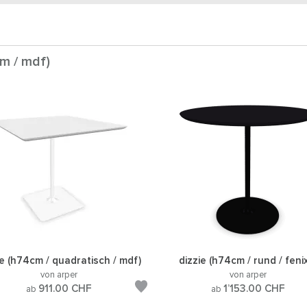
cm / mdf)
ie (h74cm / quadratisch / mdf)
dizzie (h74cm / rund / feni
von arper
von arper
911.00
CHF
1’153.00
CHF
ab
ab