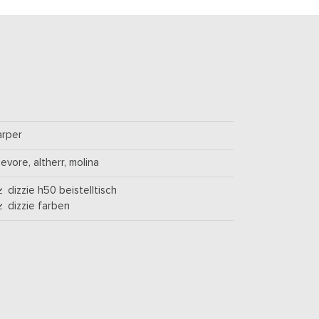
arper
lievore, altherr, molina
dizzie h50 beistelltisch
dizzie farben