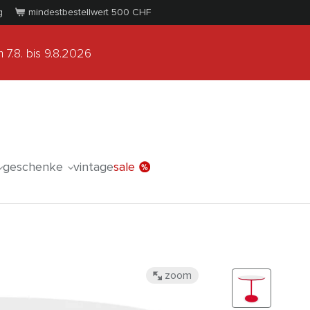
g
mindestbestellwert 500
CHF
 7.8.
bis 9.8.2026
geschenke
vintage
sale
zoom