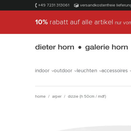
+49 7231 313061
versandkostenfreie lieferun
10%
rabatt auf alle artikel
nur vom
indoor
outdoor
leuchten
accessoires
home
/
arper
/
dizzie (h 50cm / mdf)