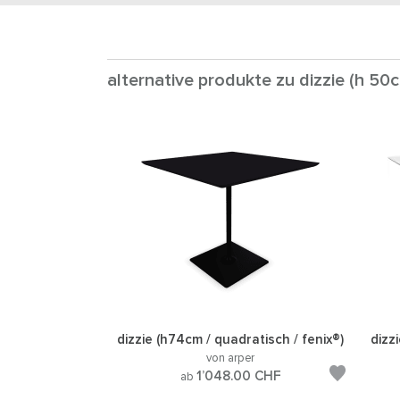
alternative produkte zu dizzie (h 50
dizzie (h74cm / quadratisch / fenix®)
dizz
von arper
1’048.00
CHF
ab