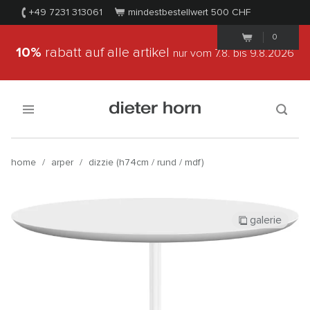
+49 7231 313061
mindestbestellwert 500
CHF
0
10%
rabatt auf alle artikel
nur vom 7.8.
bis 9.8.2026
home
/
arper
/
dizzie (h74cm / rund / mdf)
galerie