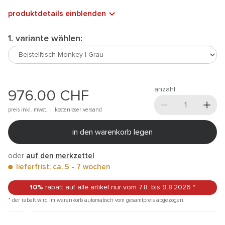
produktdetails einblenden
1. variante wählen:
anzahl:
976.00
CHF
preis inkl. mwst. |
kostenloser versand
in den warenkorb legen
oder
auf den merkzettel
lieferfrist: ca. 5 - 7 wochen
10%
rabatt auf alle artikel
nur vom 7.8.
bis 9.8.2026
*
* der rabatt wird im warenkorb automatisch vom gesamtpreis abgezogen.