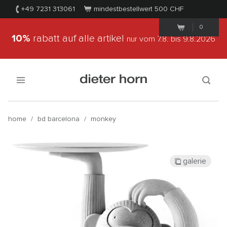
+49 7231 313061
mindestbestellwert 500
CHF
0
10%
rabatt auf alle artikel
nur vom 7.8.
bis 9.8.2026
home
/
bd barcelona
/
monkey
galerie