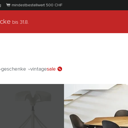
g
mindestbestellwert 500
CHF
ücke
bis 31.8.
geschenke
vintage
sale