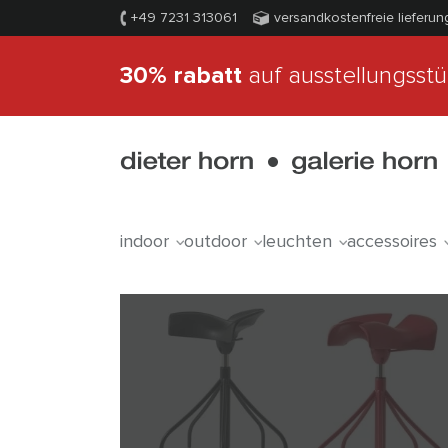
+49 7231 313061
versandkostenfreie lieferun
30% rabatt
auf ausstellungsst
indoor
outdoor
leuchten
accessoires