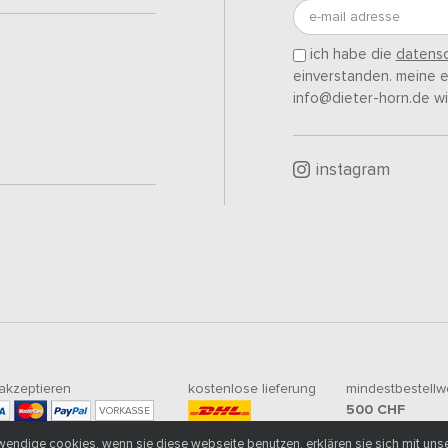
e-mail adresse
ich habe die
datensc
einverstanden. meine ei
info@dieter-horn.de wi
instagram
 akzeptieren
kostenlose lieferung
mindestbestellw
500
CHF
VORKASSE
endige cookies. wenn sie diese webseite benutzen, erklären sie sich mit uns