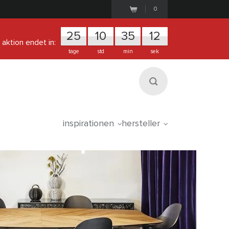
0
25
1
0
3
5
1
1
aktion endet in:
tage
std
min
sek
inspirationen
hersteller