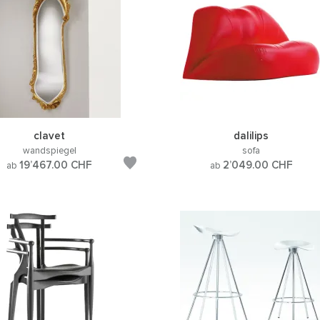
clavet
dalilips
wandspiegel
sofa
19’467.00
CHF
2’049.00
CHF
ab
ab