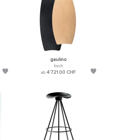
gaulino
tisch
4’721.00
CHF
ab