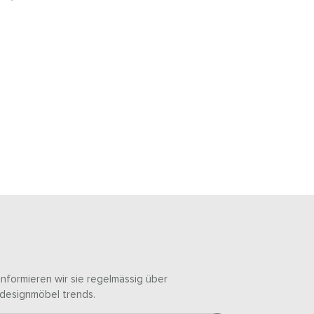
informieren wir sie regelmässig über
designmöbel trends.