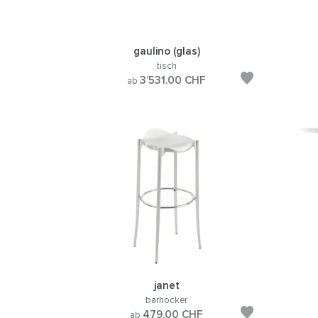
gaulino (glas)
tisch
3’531.00
CHF
ab
janet
barhocker
479.00
CHF
ab