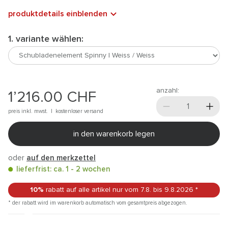
produktdetails einblenden
1. variante wählen:
anzahl:
1’216.00
CHF
preis inkl. mwst. |
kostenloser versand
in den warenkorb legen
oder
auf den merkzettel
lieferfrist: ca. 1 - 2 wochen
10%
rabatt auf alle artikel
nur vom 7.8.
bis 9.8.2026
*
* der rabatt wird im warenkorb automatisch vom gesamtpreis abgezogen.