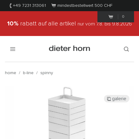
+49 7231 313061
mindestbestellwert 500
CHF
0
10%
rabatt auf alle artikel
nur vom 7.8.
bis 9.8.2026
home
/
b-line
/
spinny
galerie