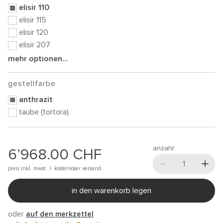
elisir 110
elisir 115
elisir 120
elisir 207
mehr optionen...
gestellfarbe
anthrazit
taube (tortora)
anzahl:
6’968.00
CHF
preis inkl. mwst. |
kostenloser versand
in den warenkorb legen
oder
auf den merkzettel