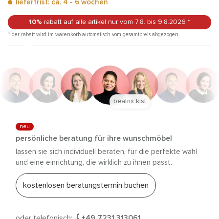
lieferfrist: ca. 4 - 6 wochen
10%
rabatt auf alle artikel
nur vom 7.8.
bis 9.8.2026
*
* der rabatt wird im warenkorb automatisch vom gesamtpreis abgezogen.
beatrix kist
neu
persönliche beratung für ihre wunschmöbel
lassen sie sich individuell beraten, für die perfekte wahl
und eine einrichtung, die wirklich zu ihnen passt.
kostenlosen beratungstermin buchen
oder telefonisch:
+49 7231 313061