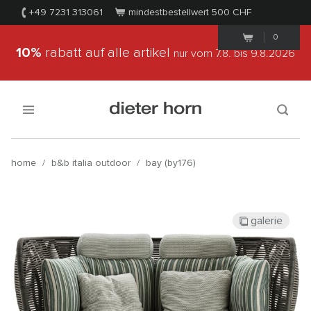
+49 7231 313061
mindestbestellwert 500
CHF
0
10%
rabatt auf alle artikel
nur vom 7.8.
bis 9.8.2026
home
/
b&b italia outdoor
/
bay (by176)
galerie