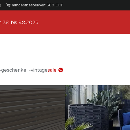
g
mindestbestellwert 500
CHF
 7.8.
bis 9.8.2026
geschenke
vintage
sale