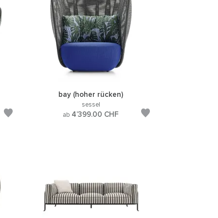
bay (hoher rücken)
sessel
4’399.00
CHF
ab