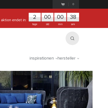
0
2
0
0
0
0
3
7
aktion endet in:
tage
std
min
sek
inspirationen
hersteller