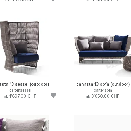
ab
ab
asta 13 sessel (outdoor)
canasta 13 sofa (outdoor)
gartensessel
gartensofa
1’697.00
CHF
3’650.00
CHF
ab
ab