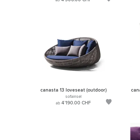
ab
canasta 13 loveseat (outdoor)
can
sofainsel
4’190.00
CHF
ab