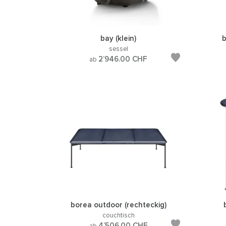
bay (klein)
b
sessel
2’946.00
CHF
ab
borea outdoor (rechteckig)
couchtisch
4’506.00
CHF