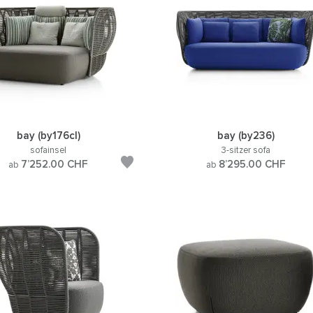
bay (by176cl)
bay (by236)
sofainsel
3-sitzer sofa
7’252.00
CHF
8’295.00
CHF
ab
ab