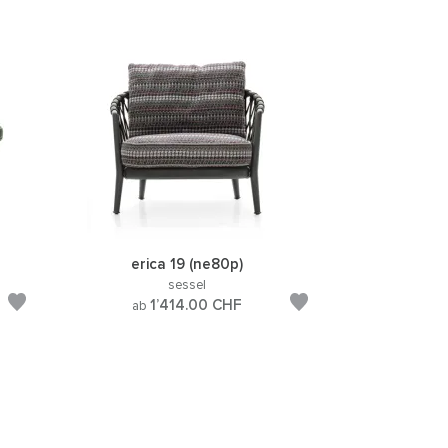
erica 19 (ne80p)
sessel
1’414.00
CHF
ab