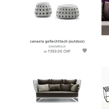
canasta geflechttisch (outdoor)
beistelltisch
1’353.00
CHF
ab