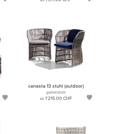
ab
canasta 13 stuhl (outdoor)
gartenstuhl
1’215.00
CHF
ab