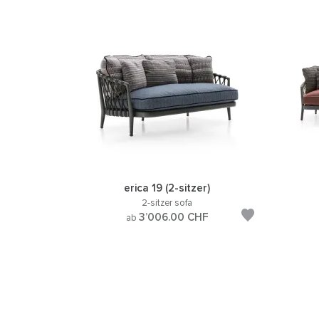
erica 19 (2-sitzer)
2-sitzer sofa
3’006.00
CHF
ab