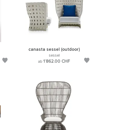
)
canasta sessel (outdoor)
sessel
1’862.00
CHF
ab