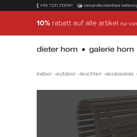
+49 7231 313061
versandkostenfreie lieferun
10%
rabatt auf alle artikel
nur vom
indoor
outdoor
leuchten
accessoires