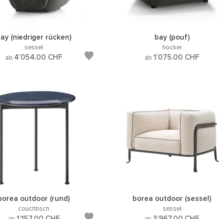
ay (niedriger rücken)
bay (pouf)
sessel
hocker
4’054.00
CHF
1’075.00
CHF
ab
ab
borea outdoor (rund)
borea outdoor (sessel)
couchtisch
sessel
1’157.00
CHF
3’967.00
CHF