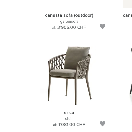
canasta sofa (outdoor)
cana
gartensofa
3’905.00
CHF
ab
erica
stuhl
1’081.00
CHF
ab