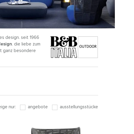
es design. seit 1966
design
. die liebe zum
tzt ganz besondere
eige nur:
angebote
ausstellungsstücke