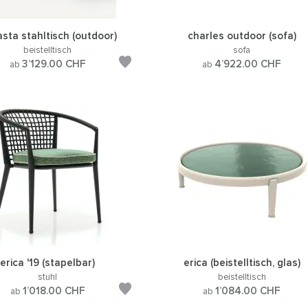
sta stahltisch (outdoor)
charles outdoor (sofa)
beistelltisch
sofa
3’129.00
CHF
4’922.00
CHF
ab
ab
erica '19 (stapelbar)
erica (beistelltisch, glas)
stuhl
beistelltisch
1’018.00
CHF
1’084.00
CHF
ab
ab