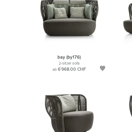
bay (by176)
2-sitzer sofa
6’968.00
CHF
ab