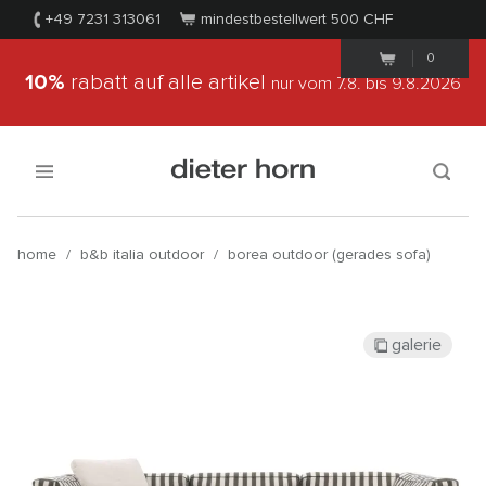
+49 7231 313061
mindestbestellwert 500
CHF
0
10%
rabatt auf alle artikel
nur vom 7.8.
bis 9.8.2026
home
/
b&b italia outdoor
/
borea outdoor (gerades sofa)
galerie