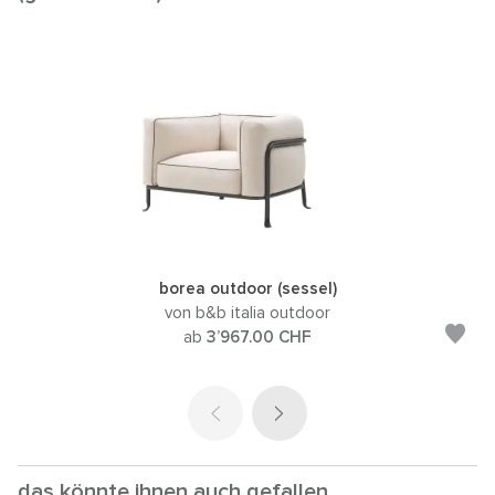
borea outdoor (sessel)
von b&b italia outdoor
ab
3’967.00
CHF
das könnte ihnen auch gefallen