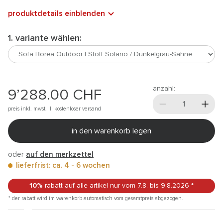
produktdetails einblenden
1. variante wählen:
anzahl:
9’288.00
CHF
preis inkl. mwst. |
kostenloser versand
in den warenkorb legen
oder
auf den merkzettel
lieferfrist: ca. 4 - 6 wochen
10%
rabatt auf alle artikel
nur vom 7.8.
bis 9.8.2026
*
* der rabatt wird im warenkorb automatisch vom gesamtpreis abgezogen.