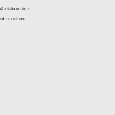
b&b italia outdoor
antonio citterio