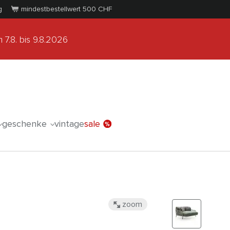
g
mindestbestellwert 500
CHF
 7.8.
bis 9.8.2026
geschenke
vintage
sale
zoom