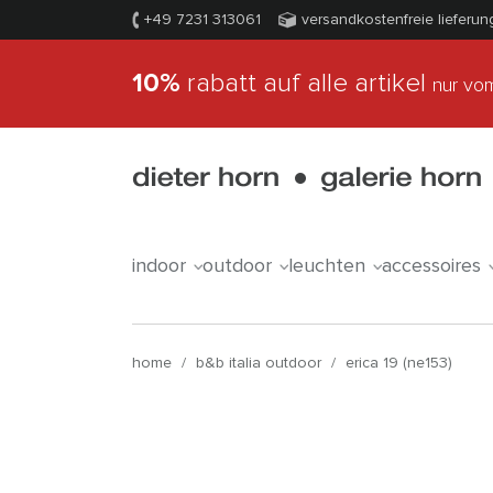
+49 7231 313061
versandkostenfreie lieferun
10%
rabatt auf alle artikel
nur vom
indoor
outdoor
leuchten
accessoires
home
/
b&b italia outdoor
/
erica 19 (ne153)