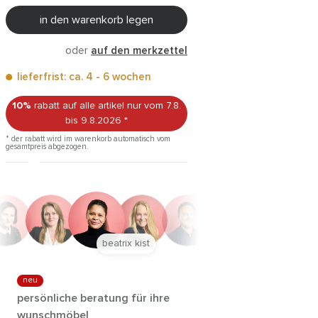
in den warenkorb legen
oder
auf den merkzettel
lieferfrist: ca. 4 - 6 wochen
10%
rabatt auf alle artikel
nur vom 7.8.
bis 9.8.2026
*
* der rabatt wird im warenkorb automatisch vom
gesamtpreis abgezogen.
anna trautz
neu
persönliche beratung für ihre
wunschmöbel