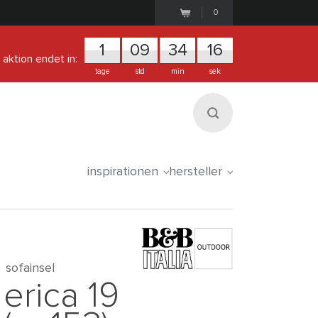
0
1
0
9
3
4
1
5
aktion endet in:
tage
std
min
sek
inspirationen
hersteller
sofainsel
erica 19