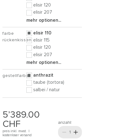
elisir 120
elisir 207
mehr optionen...
elisir 110
farbe
rückenkissen
elisir 115
elisir 120
elisir 207
mehr optionen...
anthrazit
gestellfarbe
taube (tortora)
salbei / natur
5’389.00
CHF
anzahl:
preis inkl. mwst. |
kostenloser versand