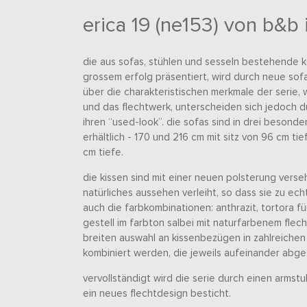
erica 19 (ne153) von b&b 
die aus sofas, stühlen und sesseln bestehende ko
grossem erfolg präsentiert, wird durch neue sof
über die charakteristischen merkmale der serie
und das flechtwerk, unterscheiden sich jedoch du
ihren “used-look”. die sofas sind in drei besond
erhältlich - 170 und 216 cm mit sitz von 96 cm tie
cm tiefe.
die kissen sind mit einer neuen polsterung verse
natürliches aussehen verleiht, so dass sie zu ech
auch die farbkombinationen: anthrazit, tortora fü
gestell im farbton salbei mit naturfarbenem flech
breiten auswahl an kissenbezügen in zahlreiche
kombiniert werden, die jeweils aufeinander abge
vervollständigt wird die serie durch einen armst
ein neues flechtdesign besticht.