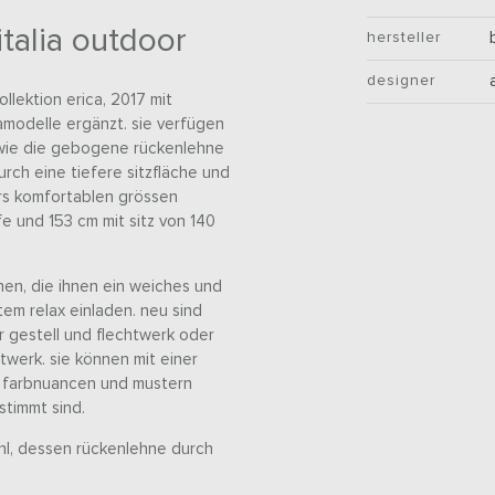
italia outdoor
hersteller
designer
llektion erica, 2017 mit
amodelle ergänzt. sie verfügen
, wie die gebogene rückenlehne
rch eine tiefere sitzfläche und
ers komfortablen grössen
fe und 153 cm mit sitz von 140
hen, die ihnen ein weiches und
tem relax einladen. neu sind
r gestell und flechtwerk oder
twerk. sie können mit einer
n farbnuancen und mustern
stimmt sind.
uhl, dessen rückenlehne durch