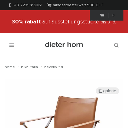
+49 7231 313061
mindestbestellwert 500
CHF
0
30% rabatt
auf ausstellungsstücke
bis 31.8.
home
/
b&b italia
/
beverly '14
galerie