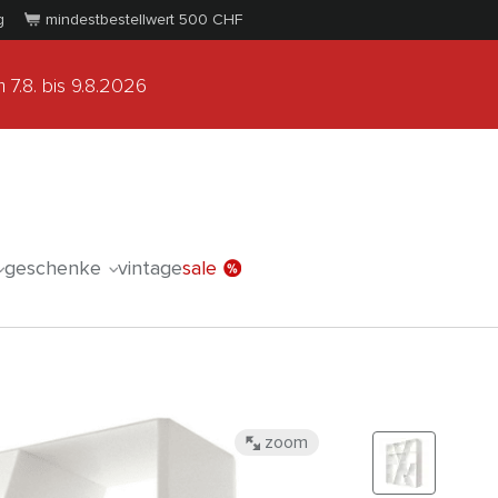
g
mindestbestellwert 500
CHF
 7.8.
bis 9.8.2026
geschenke
vintage
sale
zoom