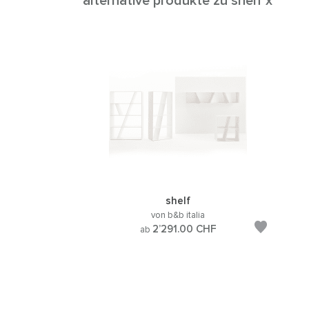
alternative produkte zu shelf x
shelf
von b&b italia
2’291.00
CHF
ab