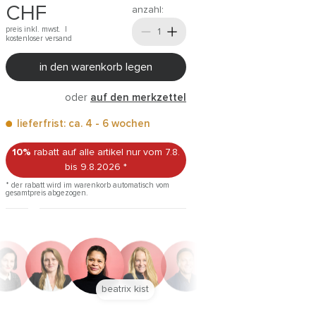
CHF
anzahl:
preis inkl. mwst. |
kostenloser versand
in den warenkorb legen
oder
auf den merkzettel
lieferfrist: ca. 4 - 6 wochen
10%
rabatt auf alle artikel
nur vom 7.8.
bis 9.8.2026
*
* der rabatt wird im warenkorb automatisch vom
gesamtpreis abgezogen.
anna trautz