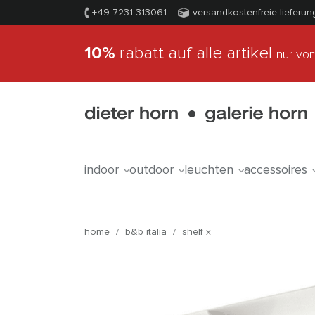
+49 7231 313061
versandkostenfreie lieferun
10%
rabatt auf alle artikel
nur vom
indoor
outdoor
leuchten
accessoires
home
/
b&b italia
/
shelf x