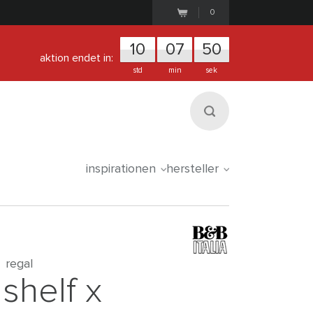
0
1
0
0
7
5
0
aktion endet in:
std
min
sek
inspirationen
hersteller
regal
shelf x