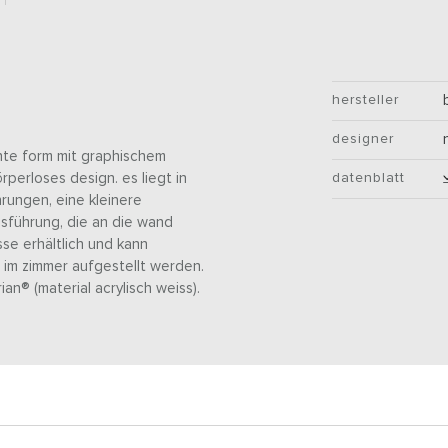
hersteller
designer
chte form mit graphischem
rperloses design. es liegt in
datenblatt
rungen, eine kleinere
sführung, die an die wand
sse erhältlich und kann
 im zimmer aufgestellt werden.
an® (material acrylisch weiss).