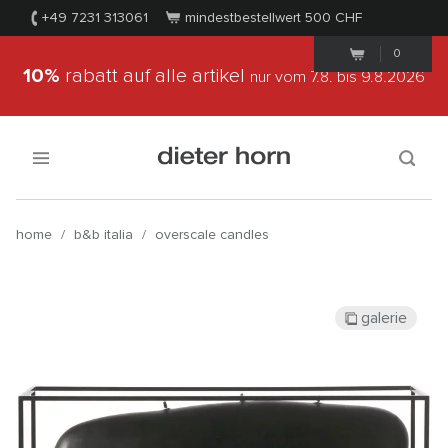
+49 7231 313061
mindestbestellwert 500
CHF
0
10%
rabatt auf alle artikel
nur vom 7.8.
bis 9.8.2026
home
/
b&b italia
/
overscale candles
galerie