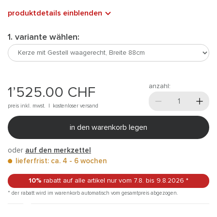
produktdetails einblenden
1. variante wählen:
anzahl:
1’525.00
CHF
preis inkl. mwst. |
kostenloser versand
in den warenkorb legen
oder
auf den merkzettel
lieferfrist: ca. 4 - 6 wochen
10%
rabatt auf alle artikel
nur vom 7.8.
bis 9.8.2026
*
* der rabatt wird im warenkorb automatisch vom gesamtpreis abgezogen.