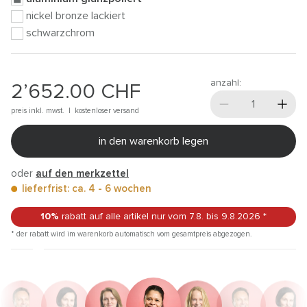
nickel bronze lackiert
schwarzchrom
anzahl:
2’652.00
CHF
preis inkl. mwst. |
kostenloser versand
in den warenkorb legen
oder
auf den merkzettel
lieferfrist: ca. 4 - 6 wochen
10%
rabatt auf alle artikel
nur vom 7.8.
bis 9.8.2026
*
* der rabatt wird im warenkorb automatisch vom gesamtpreis abgezogen.