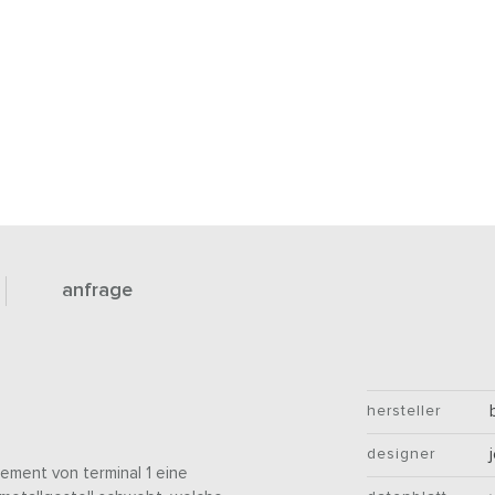
anfrage
hersteller
designer
lement von terminal 1 eine