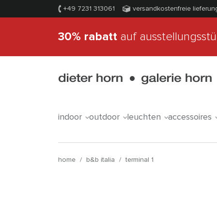
+49 7231 313061
versandkostenfreie lieferun
30% rabatt
auf ausstellungsst
indoor
outdoor
leuchten
accessoires
home
/
b&b italia
/
terminal 1