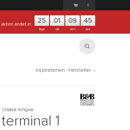
0
25
0
1
0
9
4
5
aktion endet in:
tage
std
min
sek
inspirationen
hersteller
chaise longue
terminal 1