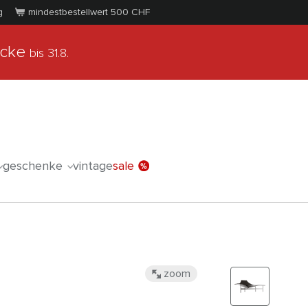
g
mindestbestellwert 500
CHF
ücke
bis 31.8.
geschenke
vintage
sale
zoom