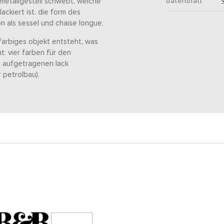
r metallgestell schwebt, welche
datenblatt
ackiert ist. die form des
n als sessel und chaise longue.
farbiges objekt entsteht, was
: vier farben für den
t aufgetragenen lack
 petrolbau).