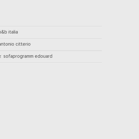
b&b italia
antonio citterio
sofaprogramm edouard