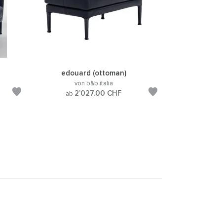
edouard (ottoman)
von b&b italia
2’027.00
CHF
ab