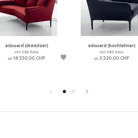
edouard (dreisitzer)
edouard (hochlehner)
von b&b italia
von b&b italia
14’330.00
CHF
3’320.00
CHF
ab
ab