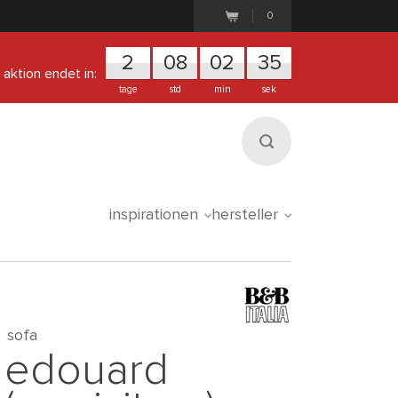
0
2
0
8
0
2
3
4
aktion endet in:
tage
std
min
sek
inspirationen
hersteller
sofa
edouard