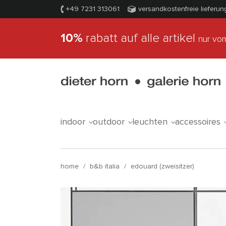
+49 7231 313061
versandkostenfreie lieferun
10%
rabatt auf alle artikel
nur vom
indoor
outdoor
leuchten
accessoires
home
/
b&b italia
/
edouard (zweisitzer)