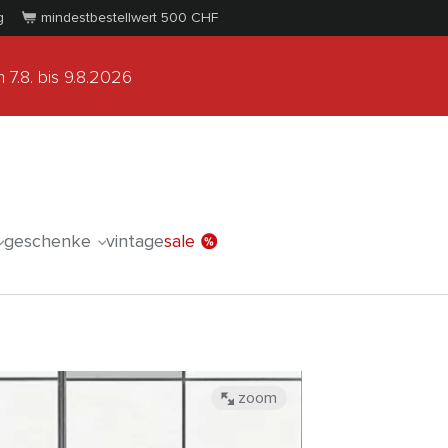
g
mindestbestellwert 500
CHF
 7.8.
bis 9.8.2026
geschenke
vintage
sale
zoom