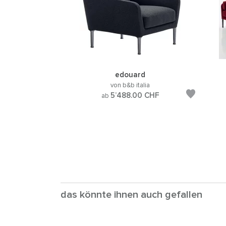
edouard
von b&b italia
5’488.00
CHF
ab
das könnte ihnen auch gefallen