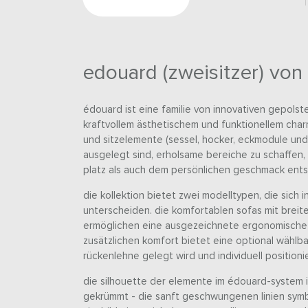
edouard (zweisitzer) von 
édouard ist eine familie von innovativen gepolst
kraftvollem ästhetischem und funktionellem char
und sitzelemente (sessel, hocker, eckmodule und
ausgelegt sind, erholsame bereiche zu schaffen
platz als auch dem persönlichen geschmack ent
die kollektion bietet zwei modelltypen, die sich 
unterscheiden. die komfortablen sofas mit breit
ermöglichen eine ausgezeichnete ergonomische s
zusätzlichen komfort bietet eine optional wählb
rückenlehne gelegt wird und individuell positionie
die silhouette der elemente im édouard-system is
gekrümmt - die sanft geschwungenen linien symb