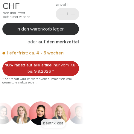
CHF
anzahl:
preis inkl. mwst. |
kostenloser versand
in den warenkorb legen
oder
auf den merkzettel
lieferfrist: ca. 4 - 6 wochen
10%
rabatt auf alle artikel
nur vom 7.8.
bis 9.8.2026
*
* der rabatt wird im warenkorb automatisch vom
gesamtpreis abgezogen.
anna trautz