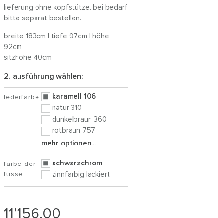
lieferung ohne kopfstütze. bei bedarf
bitte separat bestellen.
breite 183cm | tiefe 97cm | höhe
92cm
sitzhöhe 40cm
2. ausführung wählen:
karamell 106
lederfarbe
natur 310
dunkelbraun 360
rotbraun 757
mehr optionen...
schwarzchrom
farbe der
füsse
zinnfarbig lackiert
11’156.00