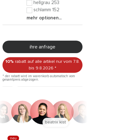
hellgrau 253
schlamm 152
mehr optionen...
ihre anfrage
10%
rabatt auf alle artikel
nur vom 7.8.
bis 9.8.2026
*
* der rabatt wird im warenkorb automatisch vom
gesamtpreis abgezogen.
anna trautz
neu