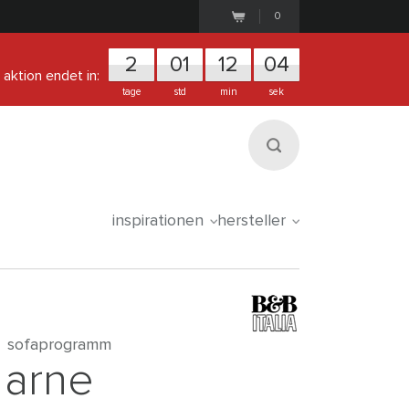
0
2
0
1
1
2
0
4
aktion endet in:
tage
std
min
sek
inspirationen
hersteller
sofaprogramm
arne