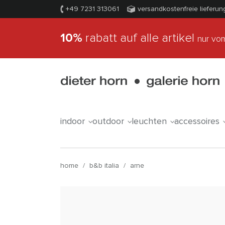
+49 7231 313061
versandkostenfreie lieferun
10%
rabatt auf alle artikel
nur vom
indoor
outdoor
leuchten
accessoires
home
/
b&b italia
/
arne