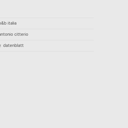
b&b italia
antonio citterio
datenblatt