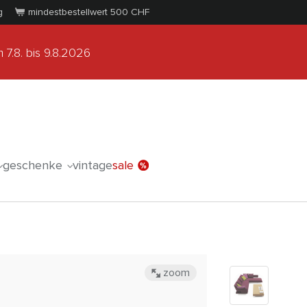
g
mindestbestellwert 500
CHF
 7.8.
bis 9.8.2026
geschenke
vintage
sale
zoom