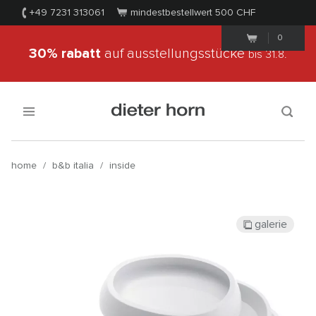
+49 7231 313061
mindestbestellwert 500
CHF
0
30% rabatt
auf ausstellungsstücke
bis 31.8.
home
/
b&b italia
/
inside
galerie