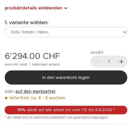
produktdetails einblenden
1. variante wählen:
anzahl:
6’294.00
CHF
preis inkl. mwst. |
kostenloser versand
in den warenkorb legen
oder
auf den merkzettel
lieferfrist: ca. 4 - 6 wochen
10%
rabatt auf alle artikel
nur vom 7.8.
bis 9.8.2026
*
* der rabatt wird im warenkorb automatisch vom gesamtpreis abgezogen.