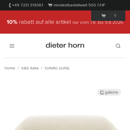
+49 7231 313061
mindestbestellwert 500
CHF
0
10%
rabatt auf alle artikel
nur vom 7.8.
bis 9.8.2026
home
/
b&b italia
/
tortello (sofa)
galerie