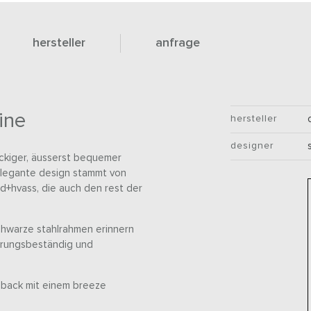
hersteller
anfrage
ine
hersteller
designer
ückiger, äusserst bequemer
 elegante design stammt von
+hvass, die auch den rest der
chwarze stahlrahmen erinnern
terungsbeständig und
hback mit einem breeze