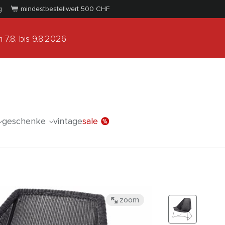
g
mindestbestellwert 500
CHF
 7.8.
bis 9.8.2026
geschenke
vintage
sale
zoom