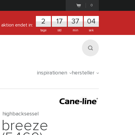
0
2
1
7
3
7
0
3
aktion endet in:
tage
std
min
sek
inspirationen
hersteller
highbacksessel
breeze