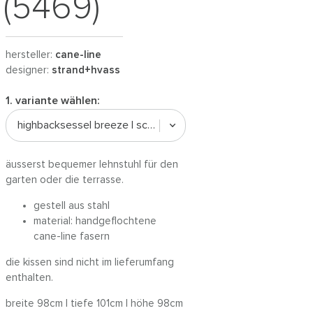
(5469)
hersteller:
cane-line
designer:
strand+hvass
1. variante wählen:
highbacksessel breeze | schwarz
äusserst bequemer lehnstuhl für den
garten oder die terrasse.
gestell aus stahl
material: handgeflochtene
cane-line fasern
die kissen sind nicht im lieferumfang
enthalten.
breite 98cm | tiefe 101cm | höhe 98cm