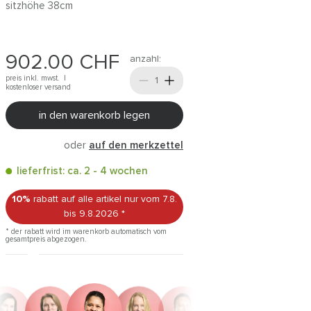
sitzhöhe 38cm
902.00
CHF
anzahl:
preis inkl. mwst. |
kostenloser versand
in den warenkorb legen
oder
auf den merkzettel
lieferfrist: ca. 2 - 4 wochen
10%
rabatt auf alle artikel
nur vom 7.8.
bis 9.8.2026
*
* der rabatt wird im warenkorb automatisch vom
gesamtpreis abgezogen.