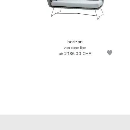
horizon
von cane-line
2’186.00
CHF
ab