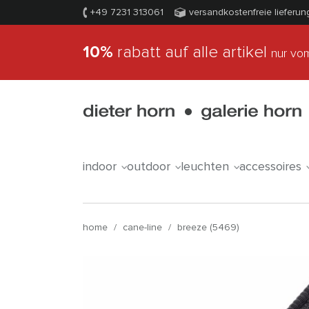
+49 7231 313061
versandkostenfreie lieferun
10%
rabatt auf alle artikel
nur vom
indoor
outdoor
leuchten
accessoires
home
/
cane-line
/
breeze (5469)