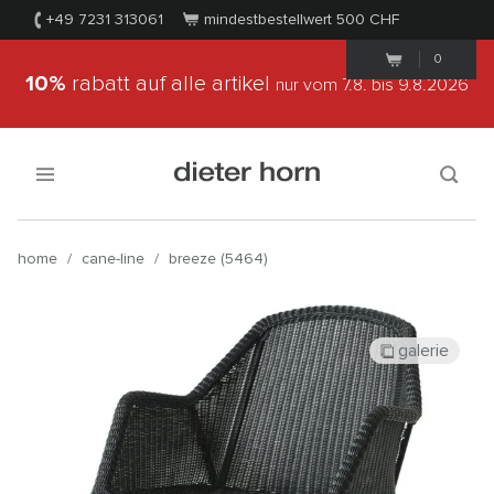
+49 7231 313061
mindestbestellwert 500
CHF
0
10%
rabatt auf alle artikel
nur vom 7.8.
bis 9.8.2026
home
/
cane-line
/
breeze (5464)
galerie