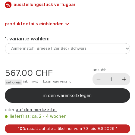
ausstellungsstück verfügbar
produktdetails einblenden
1. variante wählen:
anzahl:
567.00
CHF
inkl. mwst. |
kostenloser versand
set-preis
in den warenkorb legen
oder
auf den merkzettel
lieferfrist: ca. 2 - 4 wochen
10%
rabatt auf alle artikel
nur vom 7.8.
bis 9.8.2026
*