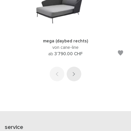
mega (daybed rechts)
von cane-line
ab
3’790.00
CHF
service