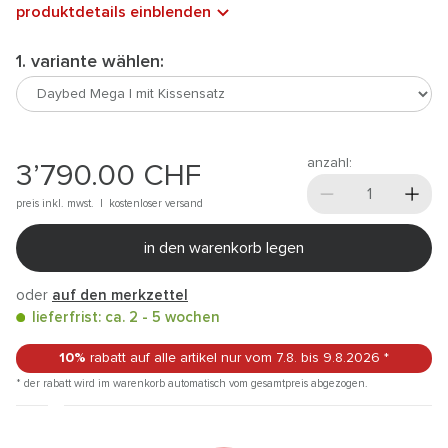
produktdetails einblenden
1. variante wählen:
anzahl:
3’790.00
CHF
preis inkl. mwst. |
kostenloser versand
in den warenkorb legen
oder
auf den merkzettel
lieferfrist: ca. 2 - 5 wochen
10%
rabatt auf alle artikel
nur vom 7.8.
bis 9.8.2026
*
* der rabatt wird im warenkorb automatisch vom gesamtpreis abgezogen.