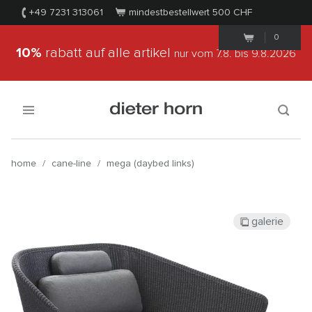
+49 7231 313061
mindestbestellwert 500
CHF
0
10%
rabatt auf alle artikel
nur vom 7.8.
bis 9.8.2026
home
/
cane-line
/
mega (daybed links)
galerie