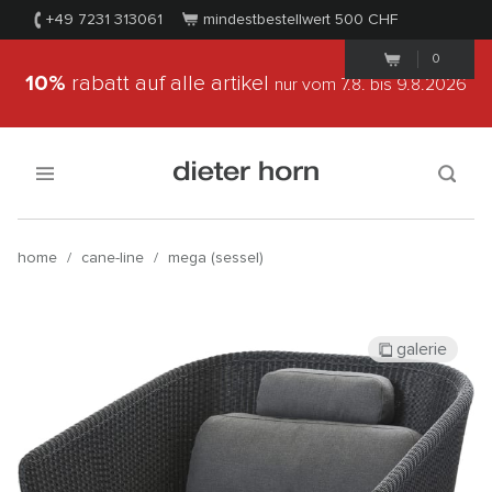
+49 7231 313061
mindestbestellwert 500
CHF
0
10%
rabatt auf alle artikel
nur vom 7.8.
bis 9.8.2026
home
/
cane-line
/
mega (sessel)
galerie