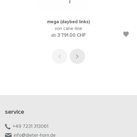
mega (daybed links)
von cane-line
ab
3’791.00
CHF
service
+49 7231 313061
info@dieter-horn.de