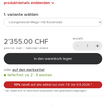
produktdetails einblenden
1. variante wählen:
anzahl:
2’355.00
CHF
preis inkl. mwst. |
kostenloser versand
in den warenkorb legen
oder
auf den merkzettel
lieferfrist: ca. 2 - 5 wochen
10%
rabatt auf alle artikel
nur vom 7.8.
bis 9.8.2026
*
* der rabatt wird im warenkorb automatisch vom gesamtpreis abgezogen.