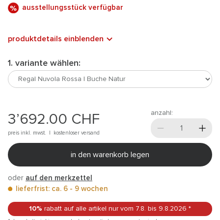
ausstellungsstück verfügbar
produktdetails einblenden
1. variante wählen:
anzahl:
3’692.00
CHF
preis inkl. mwst. |
kostenloser versand
in den warenkorb legen
oder
auf den merkzettel
lieferfrist: ca. 6 - 9 wochen
10%
rabatt auf alle artikel
nur vom 7.8.
bis 9.8.2026
*