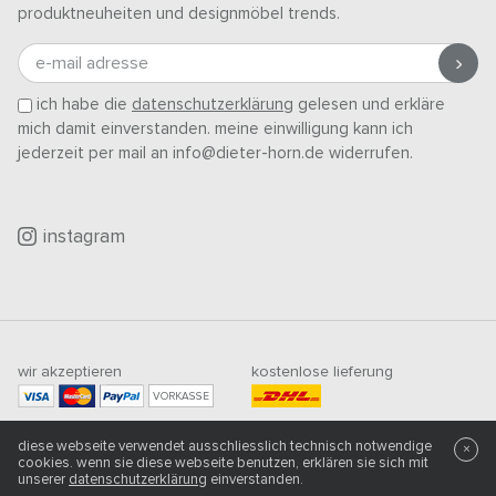
produktneuheiten und designmöbel trends.
e-mail adresse
ich habe die
datenschutzerklärung
gelesen und erkläre
mich damit einverstanden. meine einwilligung kann ich
jederzeit per mail an info@dieter-horn.de widerrufen.
instagram
wir akzeptieren
kostenlose lieferung
VORKASSE
mindestbestellwert
diese webseite verwendet ausschliesslich technisch notwendige
500
CHF
×
cookies. wenn sie diese webseite benutzen, erklären sie sich mit
unserer
datenschutzerklärung
einverstanden.