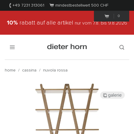
+49 7231 313061
mindestbestellwert 500
CHF
0
10%
rabatt auf alle artikel
nur vom 7.8.
bis 9.8.2026
home
/
cassina
/
nuvola rossa
galerie