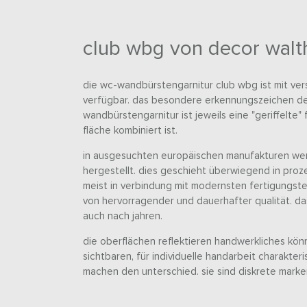
club wbg von decor walt
die wc-wandbürstengarnitur club wbg ist mit ve
verfügbar. das besondere erkennungszeichen d
wandbürstengarnitur ist jeweils eine "geriffelte" f
fläche kombiniert ist.
in ausgesuchten europäischen manufakturen wer
hergestellt. dies geschieht überwiegend in proz
meist in verbindung mit modernsten fertigungste
von hervorragender und dauerhafter qualität. da
auch nach jahren.
die oberflächen reflektieren handwerkliches kön
sichtbaren, für individuelle handarbeit charakte
machen den unterschied. sie sind diskrete marke