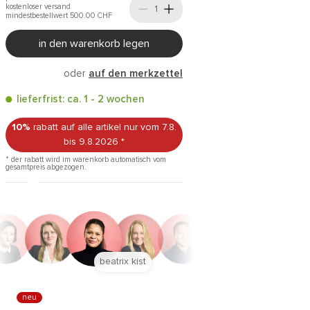
kostenloser versand
mindestbestellwert 500.00
CHF
in den warenkorb legen
oder
auf den merkzettel
lieferfrist: ca. 1 - 2 wochen
10%
rabatt auf alle artikel
nur vom 7.8.
bis 9.8.2026
*
* der rabatt wird im warenkorb automatisch vom
gesamtpreis abgezogen.
anna trautz
neu