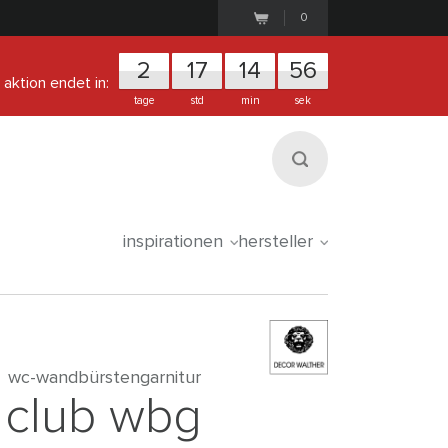
0
2
1
7
1
4
5
6
aktion endet in:
tage
std
min
sek
inspirationen
hersteller
wc-wandbürstengarnitur
club wbg