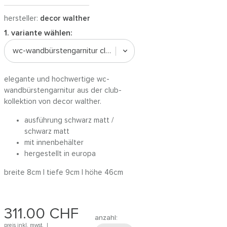
hersteller:
decor walther
1. variante wählen:
wc-wandbürstengarnitur club wbg | schwarz matt
elegante und hochwertige wc-
wandbürstengarnitur aus der club-
kollektion von decor walther.
ausführung schwarz matt /
schwarz matt
mit innenbehälter
hergestellt in europa
breite 8cm | tiefe 9cm | höhe 46cm
311.00
CHF
anzahl:
preis inkl. mwst. |