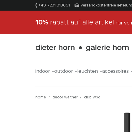
+49 7231 313061
versandkostenfreie lieferun
10%
rabatt auf alle artikel
nur vom
indoor
outdoor
leuchten
accessoires
home
/
decor walther
/
club wbg