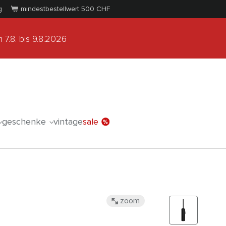
g
mindestbestellwert 500
CHF
 7.8.
bis 9.8.2026
geschenke
vintage
sale
zoom