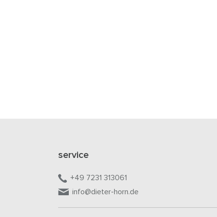
service
+49 7231 313061
info@dieter-horn.de