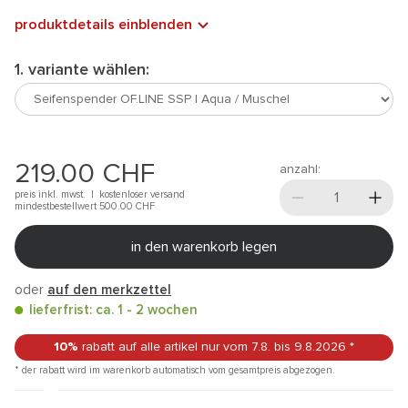
produktdetails einblenden
1. variante wählen:
219.00
CHF
anzahl:
preis inkl. mwst. |
kostenloser versand
mindestbestellwert 500.00
CHF
in den warenkorb legen
oder
auf den merkzettel
lieferfrist: ca. 1 - 2 wochen
10%
rabatt auf alle artikel
nur vom 7.8.
bis 9.8.2026
*
* der rabatt wird im warenkorb automatisch vom gesamtpreis abgezogen.