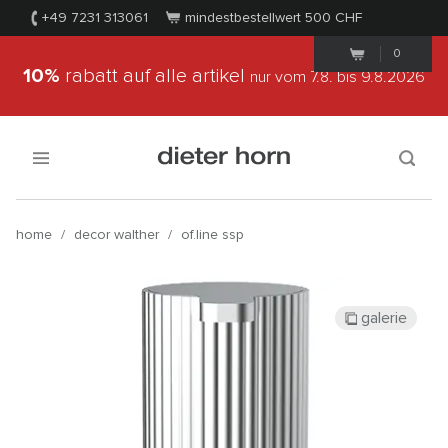
+49 7231 313061
mindestbestellwert 500
CHF
0
10%
rabatt auf alle artikel
nur vom 7.8.
bis 9.8.2026
home
/
decor walther
/
of.line ssp
galerie