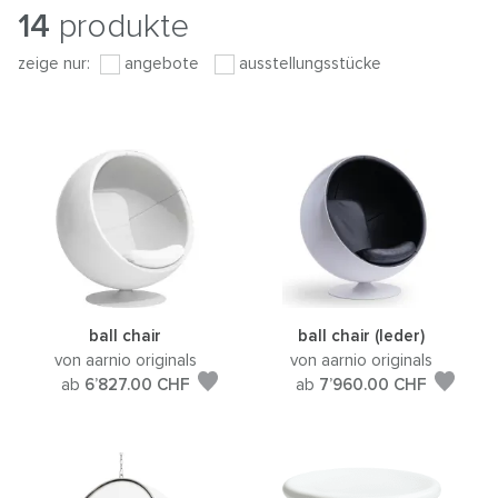
14
produkte
zeige nur:
angebote
ausstellungsstücke
ball chair
ball chair (leder)
von aarnio originals
von aarnio originals
ab
6’827.00
CHF
ab
7’960.00
CHF