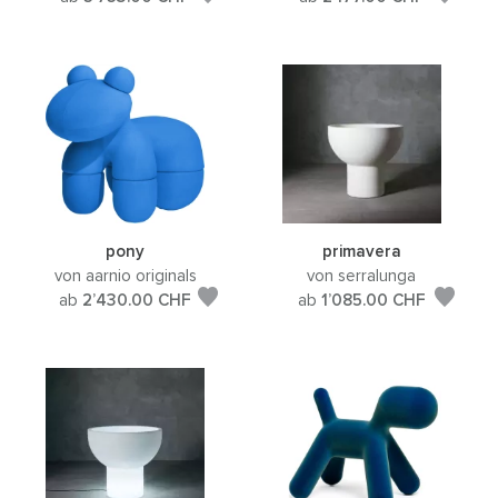
pony
primavera
von aarnio originals
von serralunga
ab
2’430.00
CHF
ab
1’085.00
CHF