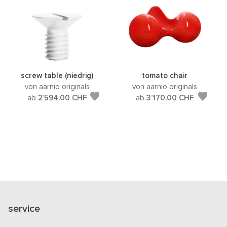
screw table (niedrig)
tomato chair
von aarnio originals
von aarnio originals
ab
2’594.00
CHF
ab
3’170.00
CHF
service