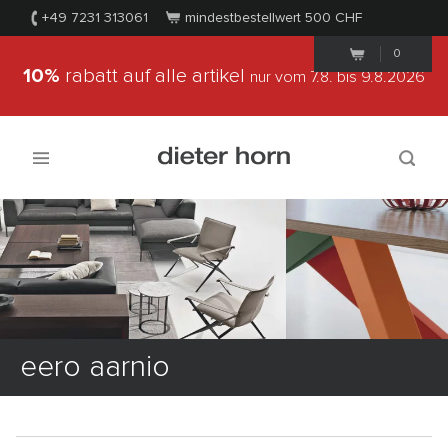
+49 7231 313061
mindestbestellwert 500
CHF
0
10%
rabatt auf alle artikel
nur vom 7.8.
bis 9.8.2026
eero aarnio