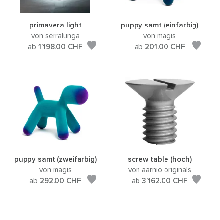
primavera light
puppy samt (einfarbig)
von serralunga
von magis
ab
1’198.00
CHF
ab
201.00
CHF
puppy samt (zweifarbig)
screw table (hoch)
von magis
von aarnio originals
ab
292.00
CHF
ab
3’162.00
CHF