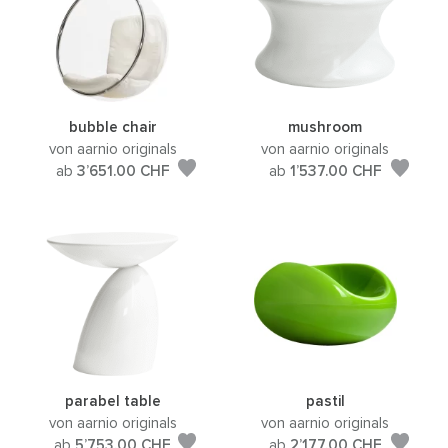
bubble chair
mushroom
von aarnio originals
von aarnio originals
ab
3’651.00
CHF
ab
1’537.00
CHF
parabel table
pastil
von aarnio originals
von aarnio originals
ab
5’753.00
CHF
ab
2’177.00
CHF