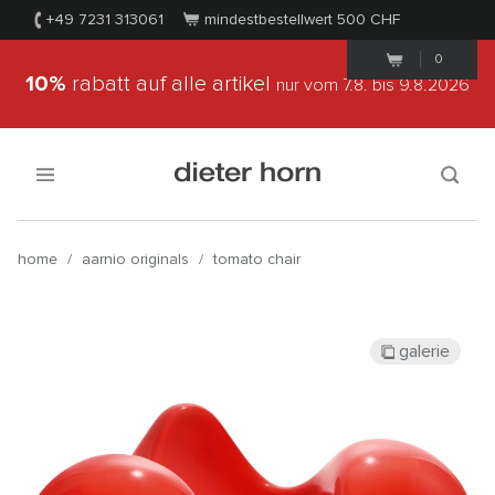
+49 7231 313061
mindestbestellwert 500
CHF
0
10%
rabatt auf alle artikel
nur vom 7.8.
bis 9.8.2026
home
/
aarnio originals
/
tomato chair
galerie