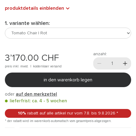
produktdetails einblenden
1. variante wählen:
anzahl:
3’170.00
CHF
preis inkl. mwst. |
kostenloser versand
in den warenkorb legen
oder
auf den merkzettel
lieferfrist: ca. 4 - 5 wochen
10%
rabatt auf alle artikel
nur vom 7.8.
bis 9.8.2026
*
* der rabatt wird im warenkorb automatisch vom gesamtpreis abgezogen.