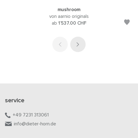
mushroom
von aarnio originals
ab
1’537.00
CHF
service
+49 7231 313061
info@dieter-horn.de