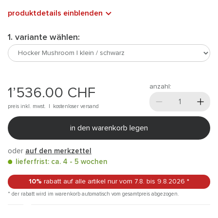
produktdetails einblenden
1. variante wählen:
anzahl:
1’536.00
CHF
preis inkl. mwst. |
kostenloser versand
in den warenkorb legen
oder
auf den merkzettel
lieferfrist: ca. 4 - 5 wochen
10%
rabatt auf alle artikel
nur vom 7.8.
bis 9.8.2026
*
* der rabatt wird im warenkorb automatisch vom gesamtpreis abgezogen.