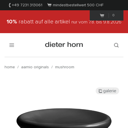
+49 7231 313061
mindestbestellwert 500
CHF
0
10%
rabatt auf alle artikel
nur vom 7.8.
bis 9.8.2026
home
/
aarnio originals
/
mushroom
galerie