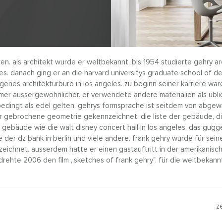
n. als architekt wurde er weltbekannt. bis 1954 studierte gehry ar
geles. danach ging er an die harvard universitys graduate school of d
eigenes architekturbüro in los angeles. zu beginn seiner karriere wa
mmer aussergewöhnlicher. er verwendete andere materialien als übli
nbedingt als edel gelten. gehrys formsprache ist seitdem von abge
 gebrochene geometrie gekennzeichnet. die liste der gebäude, d
te gebäude wie die walt disney concert hall in los angeles, das gu
 der dz bank in berlin und viele andere. frank gehry wurde für sein
zeichnet. ausserdem hatte er einen gastauftritt in der amerikanisc
drehte 2006 den film „sketches of frank gehry". für die weltbekannt
z