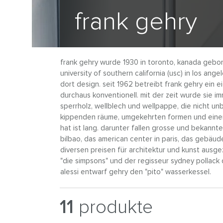
frank gehry
frank gehry wurde 1930 in toronto, kanada gebore
university of southern california (usc) in los an
dort design. seit 1962 betreibt frank gehry ein 
durchaus konventionell. mit der zeit wurde sie i
sperrholz, wellblech und wellpappe, die nicht u
kippenden räume, umgekehrten formen und einer
hat ist lang. darunter fallen grosse und bekann
bilbao, das american center in paris, das gebäude
diversen preisen für architektur und kunst ausge
"die simpsons" und der regisseur sydney pollack 
alessi entwarf gehry den "pito" wasserkessel.
11
produkte