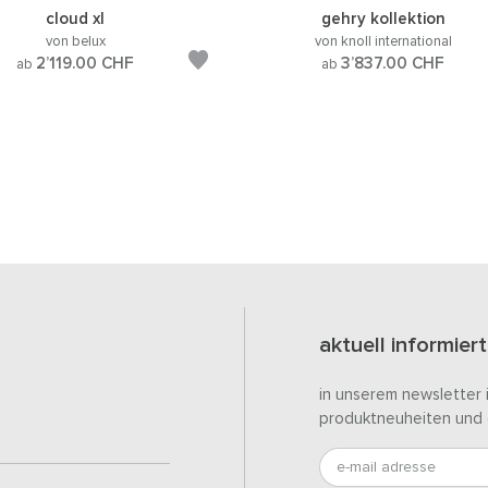
cloud xl
gehry kollektion
von belux
von knoll international
2’119.00
CHF
3’837.00
CHF
ab
ab
aktuell informiert
in unserem newsletter 
produktneuheiten und 
e-mail adresse