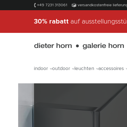
+49 7231 313061
versandkostenfreie lieferun
30% rabatt
auf ausstellungsst
indoor
outdoor
leuchten
accessoires