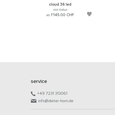
cloud 36 led
von belux
1’145.00
CHF
ab
service
+49 7231 313061
info@dieter-horn.de