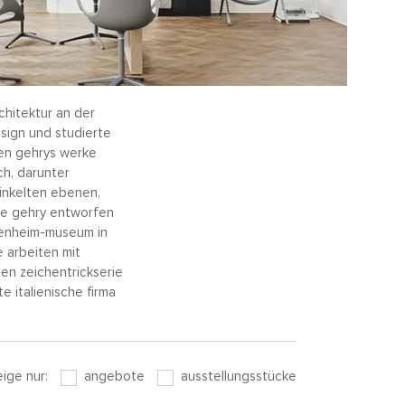
chitektur an der
esign und studierte
ren gehrys werke
ch, darunter
winkelten ebenen,
ie gehry entworfen
ggenheim-museum in
e arbeiten mit
hen zeichentrickserie
e italienische firma
eige nur:
angebote
ausstellungsstücke