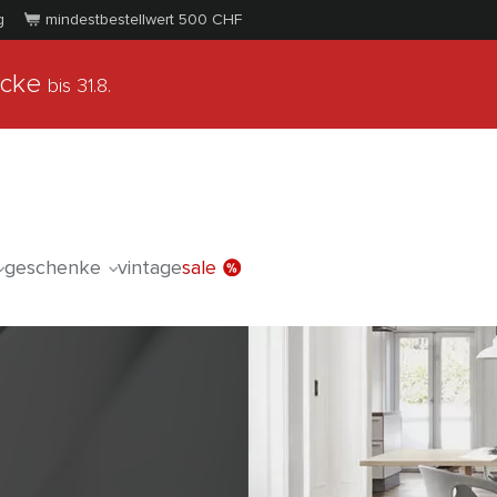
g
mindestbestellwert 500
CHF
ücke
bis 31.8.
geschenke
vintage
sale