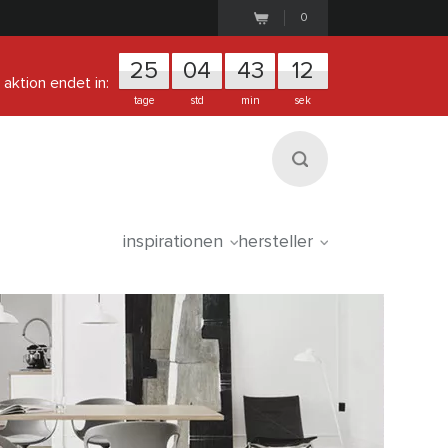
0
25
0
4
4
3
1
1
aktion endet in:
tage
std
min
sek
inspirationen
hersteller