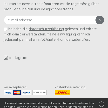
in unserem newsletter informieren wir sie regelmässig über
produktneuheiten und designmöbel trends.
e-mail adresse
ich habe die
datenschutzerklärung
gelesen und erkläre
mich damit einverstanden. meine einwilligung kann ich
jederzeit per mail an info@dieter-horn.de widerrufen.
instagram
wir akzeptieren
kostenlose lieferung
VORKASSE
mindestbestellwert
diese webseite verwendet ausschliesslich technisch notwendige
500
CHF
×
cookies. wenn sie diese webseite benutzen, erklären sie sich mit