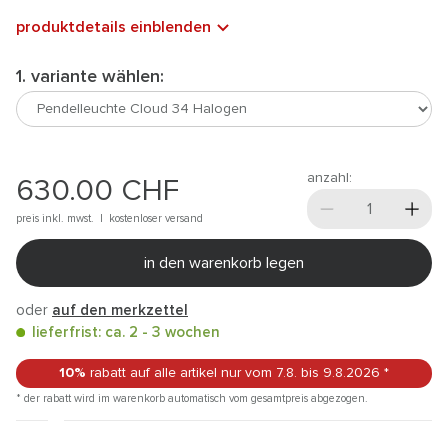
produktdetails einblenden
1. variante wählen:
anzahl:
630.00
CHF
preis inkl. mwst. |
kostenloser versand
in den warenkorb legen
oder
auf den merkzettel
lieferfrist: ca. 2 - 3 wochen
10%
rabatt auf alle artikel
nur vom 7.8.
bis 9.8.2026
*
* der rabatt wird im warenkorb automatisch vom gesamtpreis abgezogen.