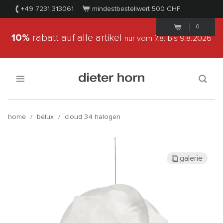
+49 7231 313061
mindestbestellwert 500
CHF
0
10%
rabatt auf alle artikel
nur vom 7.8.
bis 9.8.2026
home
/
belux
/
cloud 34 halogen
galerie