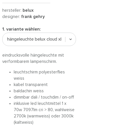
hersteller:
belux
designer:
frank gehry
1. variante wählen:
hängeleuchte belux cloud xl
eindrucksvolle hängeleuchte mit
verformbarem lampenschirm.
leuchtschirm polyesterflies
weiss
kabel transparent
baldachin weiss
dimmbar dali / touchdim / on-off
inklusive led leuchtmittel 1 x
70w 7097lm cri > 80, wahlweise
2700k (warmweiss) oder 3000k
(kaltweiss)