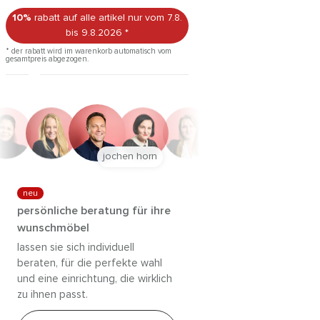
10%
rabatt auf alle artikel
nur vom 7.8.
bis 9.8.2026
*
* der rabatt wird im warenkorb automatisch vom
gesamtpreis abgezogen.
jochen horn
neu
persönliche beratung für ihre
wunschmöbel
lassen sie sich individuell
beraten, für die perfekte wahl
und eine einrichtung, die wirklich
zu ihnen passt.