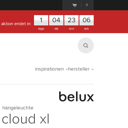
0
1
0
4
2
3
0
5
aktion endet in:
tage
std
min
sek
inspirationen
hersteller
hängeleuchte
cloud xl