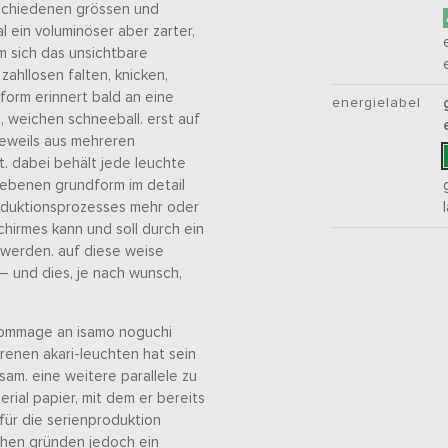
erschiedenen grössen und
 ein voluminöser aber zarter,
m sich das unsichtbare
zahllosen falten, knicken,
orm erinnert bald an eine
energielabel
, weichen schneeball. erst auf
 jeweils aus mehreren
 dabei behält jede leuchte
gebenen grundform im detail
roduktionsprozesses mehr oder
chirmes kann und soll durch ein
werden. auf diese weise
– und dies, je nach wunsch,
s hommage an isamo noguchi
renen akari-leuchten hat sein
sam. eine weitere parallele zu
rial papier, mit dem er bereits
 für die serienproduktion
chen gründen jedoch ein