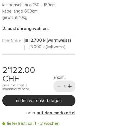
lampenschirm ø 150 - 160cm
kabellänge 600cm
gewicht 10kg
2. ausführung wählen:
2.700 k (warmweiss)
lichtfarbe
3.000 k (kaltweiss)
2’122.00
CHF
anzahl:
preis inkl. mwst. |
kostenloser versand
in den warenkorb legen
oder
auf den merkzettel
lieferfrist: ca. 1 - 3 wochen