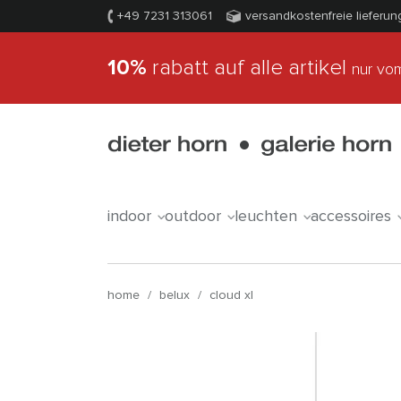
+49 7231 313061
versandkostenfreie lieferun
10%
rabatt auf alle artikel
nur vom
indoor
outdoor
leuchten
accessoires
home
/
belux
/
cloud xl