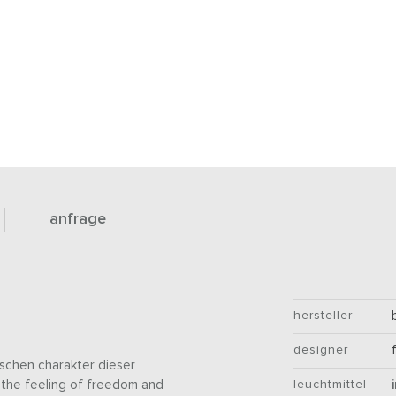
anfrage
hersteller
designer
ischen charakter dieser
 „the feeling of freedom and
leuchtmittel