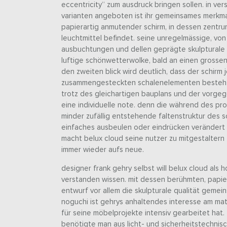
eccentricity“ zum ausdruck bringen sollen. in v
varianten angeboten ist ihr gemeinsames merkmal
papierartig anmutender schirm, in dessen zentru
leuchtmittel befindet. seine unregelmässige, von 
ausbuchtungen und dellen geprägte skulpturale f
luftige schönwetterwolke, bald an einen grossen
den zweiten blick wird deutlich, dass der schirm
zusammengesteckten schalenelementen besteht.
trotz des gleichartigen bauplans und der vorge
eine individuelle note. denn die während des p
minder zufällig entstehende faltenstruktur des s
einfaches ausbeulen oder eindrücken verändert 
macht belux cloud seine nutzer zu mitgestaltern 
immer wieder aufs neue.
designer frank gehry selbst will belux cloud al
verstanden wissen. mit dessen berühmten, papie
entwurf vor allem die skulpturale qualität gemein
noguchi ist gehrys anhaltendes interesse am mate
für seine möbelprojekte intensiv gearbeitet hat.
benötigte man aus licht- und sicherheitstechnis