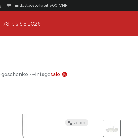
g
mindestbestellwert 500
CHF
 7.8.
bis 9.8.2026
geschenke
vintage
sale
zoom