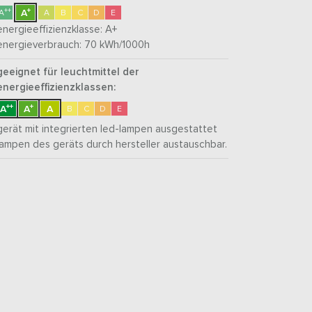
+
++
A
A
A
B
C
D
E
energieeffizienzklasse:
A+
energieverbrauch: 70
kWh/1000h
geeignet für leuchtmittel der
energieeffizienzklassen:
++
+
A
A
A
B
C
D
E
gerät mit integrierten led-lampen ausgestattet
lampen des geräts durch hersteller austauschbar.