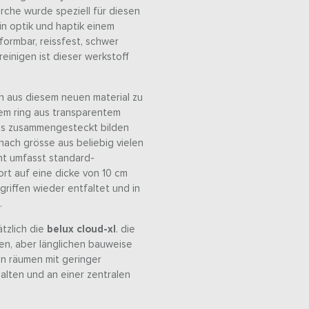
erche wurde speziell für diesen
in optik und haptik einem
rformbar, reissfest, schwer
einigen ist dieser werkstoff
n aus diesem neuen material zu
nem ring aus transparentem
ips zusammengesteckt bilden
nach grösse aus beliebig vielen
nt umfasst standard-
rt auf eine dicke von 10 cm
riffen wieder entfaltet und in
.
tzlich die
belux cloud-xl
. die
ken, aber länglichen bauweise
in räumen mit geringer
alten und an einer zentralen