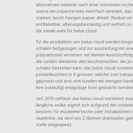
alternatives material. nach einer intensiven rech
zweck ein polyestervlies mehrfach veredelt, das 
starken, leicht fasrigen papier ähnelt. flexibel ve
entflammbar, alterungsbeständig und einfach zu r
die ideale wahl für belux cloud.
für die produktion von belux cloud werden böge
schalen tiefgezogen und zur aussteifung mit ei
polycarbonat versehen. mit kleinen kunststoffcl
die runden elemente den leuchtenschirm, der je 
schalen bestehen kann. das belux cloud-sortime
pendelleuchten in 4 grössen, welche zum transpo
gepresst und erst vom kunden mit wenigen handg
ihre (vorläufig) endgültige form gebracht werden
seit 2010 umfasst das belux cloud-sortiment zusä
längliche wolke eignet sich aufgrund der schlan
bestens für esszimmertische oder installationen 
raumhöhe. sie wird von 2 dünnen drahtseilen geh
stelle eingespeist.