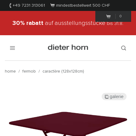
+49 7231 313061
mindestbestellwert 500
CHF
0
30% rabatt
auf ausstellungsstücke
bis 31.8.
home
/
fermob
/
caractère (128x128cm)
galerie