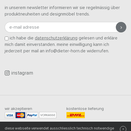
in unserem newsletter informieren wir sie regelmässig über
produktneuheiten und designmöbel trends.
e-mail adresse
ich habe die
datenschutzerklärung
gelesen und erkläre
mich damit einverstanden. meine einwilligung kann ich
jederzeit per mail an info@dieter-horn.de widerrufen.
instagram
wir akzeptieren
kostenlose lieferung
VORKASSE
mindestbestellwert
diese webseite verwendet ausschliesslich technisch notwendige
500
CHF
×