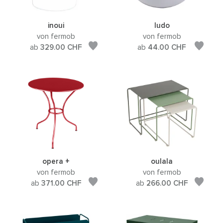
inoui
ludo
von fermob
von fermob
ab
329.00
CHF
ab
44.00
CHF
opera +
oulala
von fermob
von fermob
ab
371.00
CHF
ab
266.00
CHF