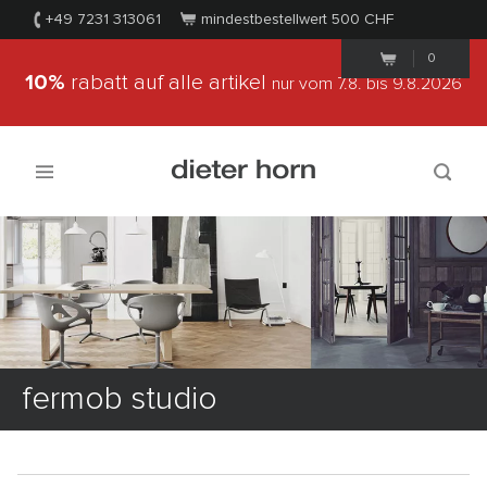
+49 7231 313061
mindestbestellwert 500
CHF
0
10%
rabatt auf alle artikel
nur vom 7.8.
bis 9.8.2026
fermob studio