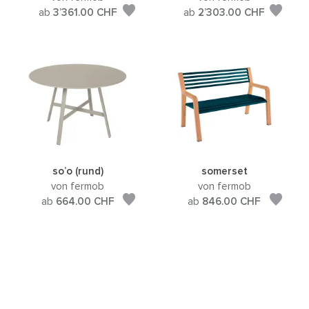
ab
3’361.00
CHF
ab
2’303.00
CHF
so’o (rund)
somerset
von fermob
von fermob
ab
664.00
CHF
ab
846.00
CHF