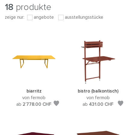
18
produkte
zeige nur:
angebote
ausstellungsstücke
biarritz
bistro (balkontisch)
von fermob
von fermob
ab
2’778.00
CHF
ab
431.00
CHF