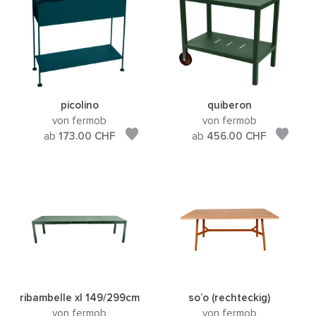
picolino
quiberon
von fermob
von fermob
ab
173.00
CHF
ab
456.00
CHF
ribambelle xl 149/299cm
so’o (rechteckig)
von fermob
von fermob