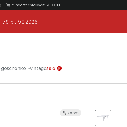
g
mindestbestellwert 500
CHF
 7.8.
bis 9.8.2026
geschenke
vintage
sale
zoom