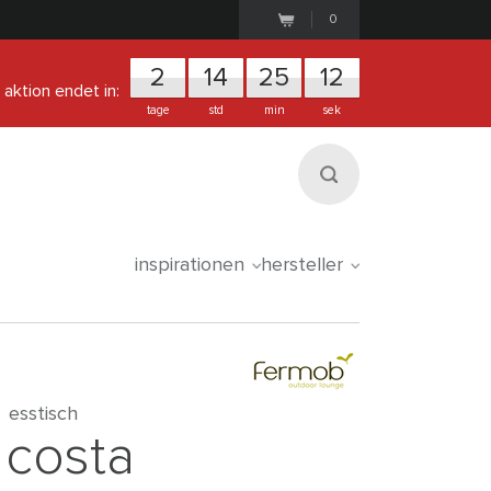
0
2
1
4
2
5
1
1
aktion endet in:
tage
std
min
sek
inspirationen
hersteller
esstisch
costa