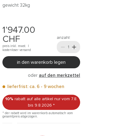
gewicht 32kg
1’947.00
CHF
anzahl:
preis inkl. mwst. |
kostenloser versand
in den warenkorb legen
oder
auf den merkzettel
lieferfrist: ca. 6 - 9 wochen
10%
rabatt auf alle artikel
nur vom 7.8.
bis 9.8.2026
*
* der rabatt wird im warenkorb automatisch vom
gesamtpreis abgezogen.