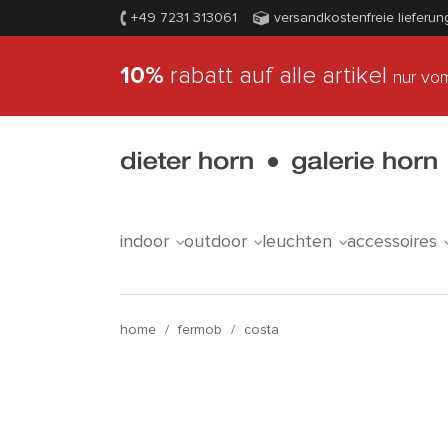
+49 7231 313061
versandkostenfreie lieferun
10%
rabatt auf alle artikel
nur vom
indoor
outdoor
leuchten
accessoires
home
/
fermob
/
costa