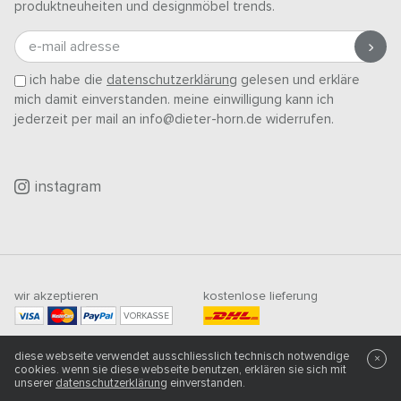
produktneuheiten und designmöbel trends.
e-mail adresse
ich habe die
datenschutzerklärung
gelesen und erkläre
mich damit einverstanden. meine einwilligung kann ich
jederzeit per mail an info@dieter-horn.de widerrufen.
instagram
wir akzeptieren
kostenlose lieferung
VORKASSE
mindestbestellwert
diese webseite verwendet ausschliesslich technisch notwendige
500
CHF
×
cookies. wenn sie diese webseite benutzen, erklären sie sich mit
unserer
datenschutzerklärung
einverstanden.