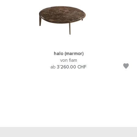
halo (marmor)
von fiam
ab
3’260.00
CHF