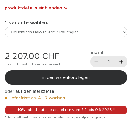
produktdetails einblenden
1. variante wählen:
anzahl:
2’207.00
CHF
preis inkl. mwst. |
kostenloser versand
in den warenkorb legen
oder
auf den merkzettel
lieferfrist: ca. 4 - 7 wochen
10%
rabatt auf alle artikel
nur vom 7.8.
bis 9.8.2026
*
* der rabatt wird im warenkorb automatisch vom gesamtpreis abgezogen.