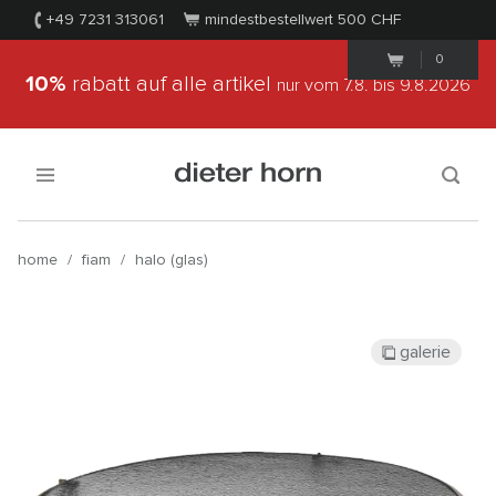
+49 7231 313061
mindestbestellwert 500
CHF
0
10%
rabatt auf alle artikel
nur vom 7.8.
bis 9.8.2026
home
/
fiam
/
halo (glas)
galerie