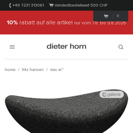
+49 7231 313061
mindestbestellwert 500
CHF
0
10%
rabatt auf alle artikel
nur vom 7.8.
bis 9.8.2026
home
/
fritz hansen
/
das ei™
galerie