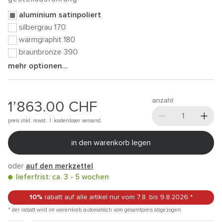
aluminium satinpoliert
silbergrau 170
warmgraphit 180
braunbronze 390
mehr optionen...
anzahl:
1’863.00
CHF
preis inkl. mwst. |
kostenloser versand
in den warenkorb legen
oder
auf den merkzettel
lieferfrist: ca. 3 - 5 wochen
10%
rabatt auf alle artikel
nur vom 7.8.
bis 9.8.2026
*
* der rabatt wird im warenkorb automatisch vom gesamtpreis abgezogen.