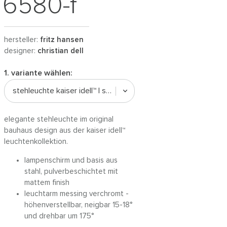
6580-f
hersteller:
fritz hansen
designer:
christian dell
1. variante wählen:
stehleuchte kaiser idell™ | schwarz matt
elegante stehleuchte im original
bauhaus design aus der kaiser idell™
leuchtenkollektion.
lampenschirm und basis aus
stahl, pulverbeschichtet mit
mattem finish
leuchtarm messing verchromt -
höhenverstellbar, neigbar 15-18°
und drehbar um 175°