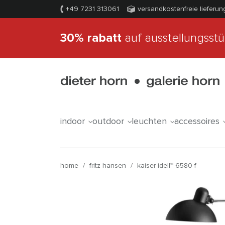
+49 7231 313061
versandkostenfreie lieferun
30% rabatt
auf ausstellungsst
indoor
outdoor
leuchten
accessoires
home
/
fritz hansen
/
kaiser idell™ 6580-f