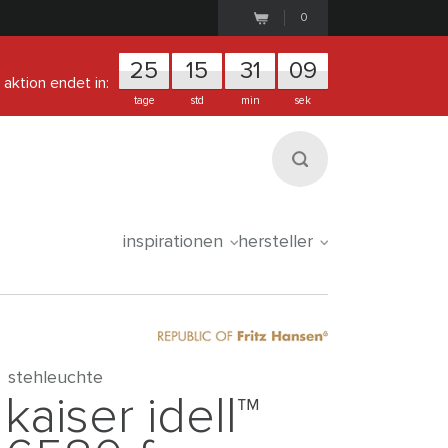
0
25
1
5
3
1
0
9
aktion endet in:
tage
std
min
sek
inspirationen
hersteller
stehleuchte
kaiser idell™