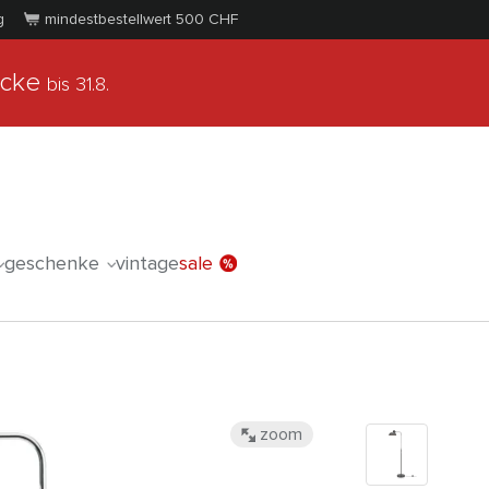
g
mindestbestellwert 500
CHF
ücke
bis 31.8.
geschenke
vintage
sale
zoom