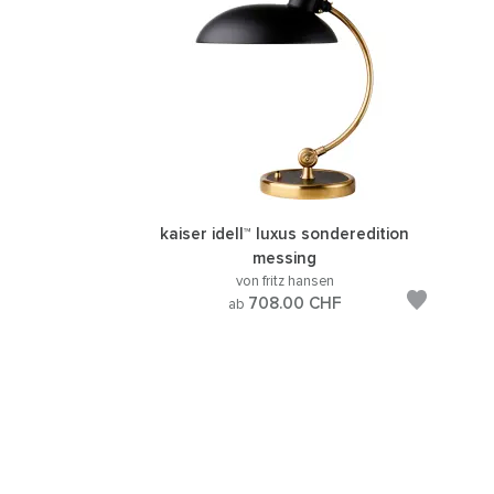
kaiser idell™ luxus sonderedition
messing
von fritz hansen
708.00
CHF
ab