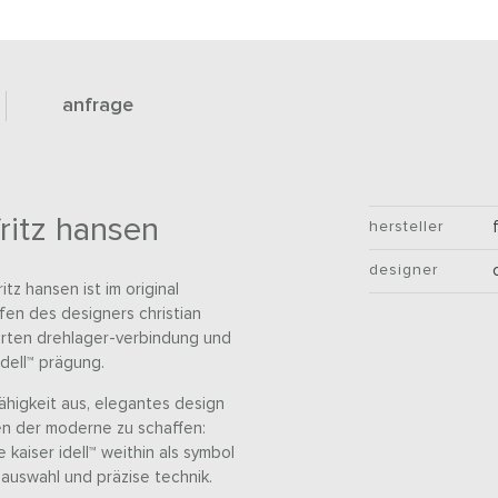
anfrage
fritz hansen
hersteller
designer
itz hansen ist im original
en des designers christian
tierten drehlager-verbindung und
idell™ prägung.
fähigkeit aus, elegantes design
n der moderne zu schaffen:
e kaiser idell™ weithin als symbol
lauswahl und präzise technik.