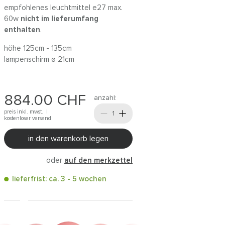
empfohlenes leuchtmittel e27 max.
60w
nicht im lieferumfang
enthalten
.
höhe 125cm - 135cm
lampenschirm ø 21cm
884.00
CHF
anzahl:
preis inkl. mwst. |
kostenloser versand
in den warenkorb legen
oder
auf den merkzettel
lieferfrist: ca. 3 - 5 wochen