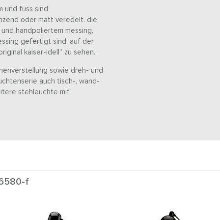
m und fuss sind
nzend oder matt veredelt. die
 und handpoliertem messing,
sing gefertigt sind. auf der
ginal kaiser-idell“ zu sehen.
henverstellung sowie dreh- und
euchtenserie auch tisch-, wand-
itere stehleuchte mit
 6580-f