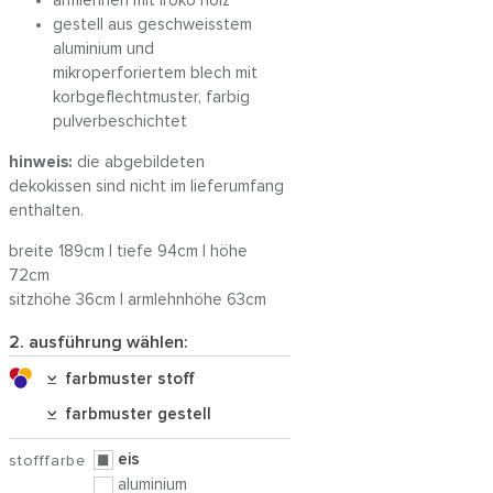
armlehnen mit iroko holz
gestell aus geschweisstem
aluminium und
mikroperforiertem blech mit
korbgeflechtmuster, farbig
pulverbeschichtet
hinweis:
die abgebildeten
dekokissen sind nicht im lieferumfang
enthalten.
breite 189cm | tiefe 94cm | höhe
72cm
sitzhöhe 36cm | armlehnhöhe 63cm
2. ausführung wählen:
farbmuster stoff
farbmuster gestell
eis
stofffarbe
aluminium