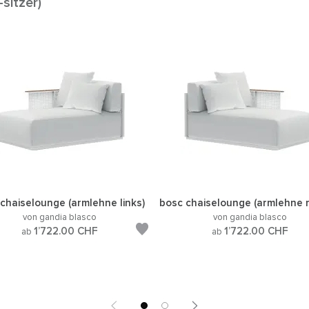
sitzer)
chaiselounge (armlehne links)
bosc chaiselounge (armlehne 
von gandia blasco
von gandia blasco
1’722.00
CHF
1’722.00
CHF
ab
ab