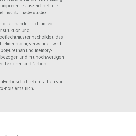
e komponente auszeichnet, die
l macht.“ made studio.
ion. es handelt sich um ein
nstruktion und
bgeflechtmuster nachbildet, das
ittelmeerraum, verwendet wird.
s polyurethan und memory-
 bezogen und mit hochwertigen
nen texturen und farben
pulverbeschichteten farben von
o-holz erhältlich.