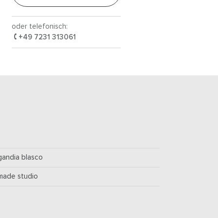
oder telefonisch:
+49 7231 313061
gandia blasco
made studio