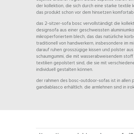
der kollektion, die sich durch eine starke textil
das produkt schon vor dem hinsetzen komfortabe
das 2-sitzer-sofa bosc vervollständigt die kollekt
designsofa aus einer geschweissten aluminiumko
mikroperforiertem blech, das das natürliche kor
traditionell von handwerkern, insbesondere im m
darauf ruhen grosszügige kissen und polster au
schaumgummi, die mit wasserabweisendem stoff
textilien gepolstert sind, die sie mit verschiede
individuell gestalten können.
der rahmen des bosc-outdoor-sofas ist in allen 
gandiablasco erhältlich. die armlehnen sind in irok