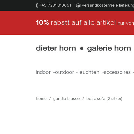
+49 7231 313061
versandkostenfreie lieferun
10%
rabatt auf alle artikel
nur vom
indoor
outdoor
leuchten
accessoires
home
/
gandia blasco
/
bosc sofa (2-sitzer)