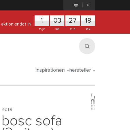
0
1
0
3
2
7
1
7
aktion endet in:
tage
std
min
sek
inspirationen
hersteller
sofa
bosc sofa