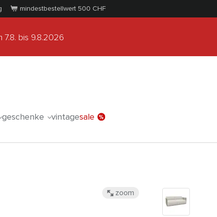
g
mindestbestellwert 500
CHF
 7.8.
bis 9.8.2026
geschenke
vintage
sale
zoom