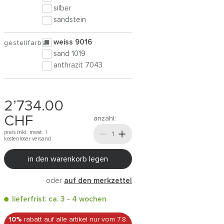
silber
sandstein
weiss 9016
gestellfarbe
sand 1019
anthrazit 7043
2’734.00
CHF
anzahl:
preis inkl. mwst. |
kostenloser versand
in den warenkorb legen
oder
auf den merkzettel
lieferfrist: ca. 3 - 4 wochen
10%
rabatt auf alle artikel
nur vom 7.8.