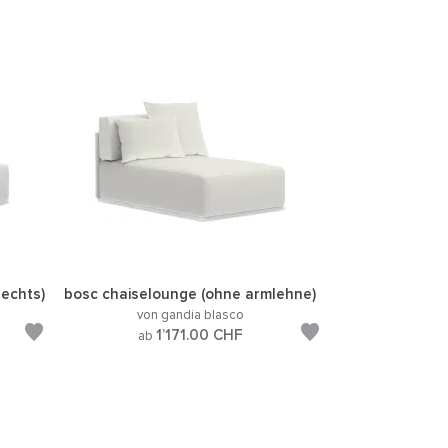
rechts)
bosc chaiselounge (ohne armlehne)
von gandia blasco
1’171.00
CHF
ab