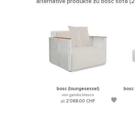
alternative produkte zu bosc sofa (2-
bosc (loungesessel)
bosc 
von gandia blasco
2’068.00
CHF
ab