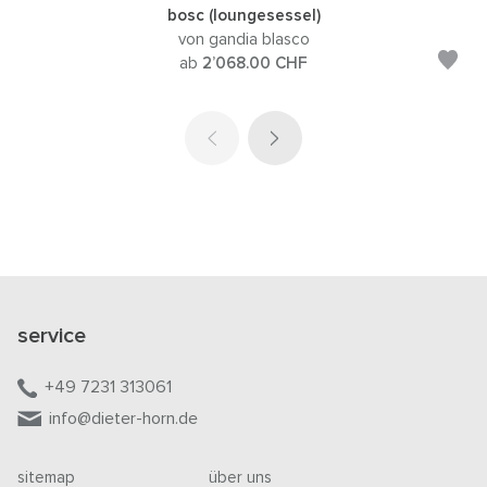
bosc (loungesessel)
von gandia blasco
ab
2’068.00
CHF
service
+49 7231 313061
info@dieter-horn.de
sitemap
über uns