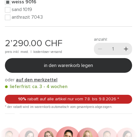
weiss 9016
sand 1019
anthrazit 7043
anzahl:
2’290.00
CHF
preis inkl. mwst. |
kostenloser versand
in den warenkorb legen
oder
auf den merkzettel
lieferfrist: ca. 3 - 4 wochen
10%
rabatt auf alle artikel
nur vom 7.8.
bis 9.8.2026
*
* der rabatt wird im warenkorb automatisch vom gesamtpreis abgezogen.