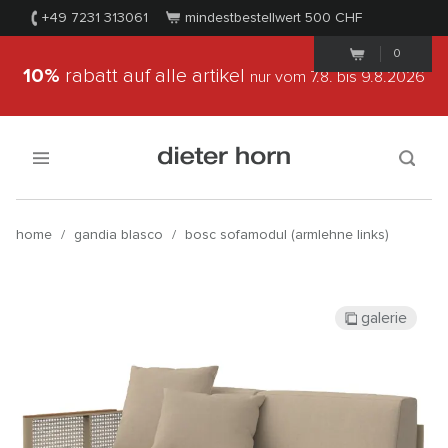
+49 7231 313061
mindestbestellwert 500
CHF
0
10%
rabatt auf alle artikel
nur vom 7.8.
bis 9.8.2026
home
/
gandia blasco
/
bosc sofamodul (armlehne links)
galerie