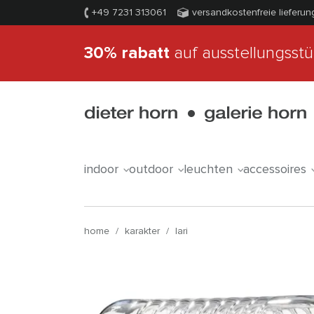
+49 7231 313061
versandkostenfreie lieferun
30% rabatt
auf ausstellungsst
indoor
outdoor
leuchten
accessoires
home
/
karakter
/
lari