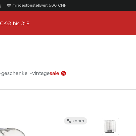
g
mindestbestellwert 500
CHF
ücke
bis 31.8.
geschenke
vintage
sale
zoom