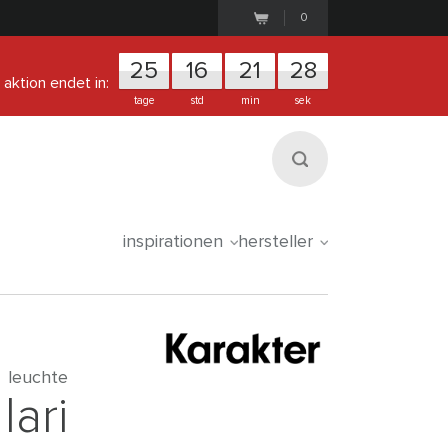
0
25
1
6
2
1
2
8
aktion endet in:
tage
std
min
sek
inspirationen
hersteller
leuchte
lari