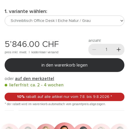
1. variante wählen:
anzahl:
5’846.00
CHF
preis inkl. mwst. |
kostenloser versand
in den warenkorb legen
oder
auf den merkzettel
lieferfrist: ca. 2 - 4 wochen
10%
rabatt auf alle artikel
nur vom 7.8.
bis 9.8.2026
*
* der rabatt wird im warenkorb automatisch vom gesamtpreis abgezogen.