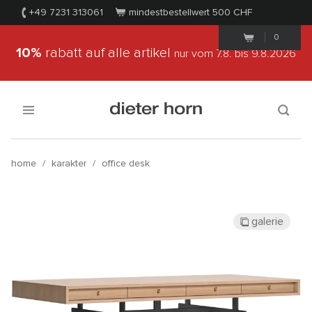
+49 7231 313061
mindestbestellwert 500
CHF
0
10%
rabatt auf alle artikel
nur vom 7.8.
bis 9.8.2026
home
/
karakter
/
office desk
galerie