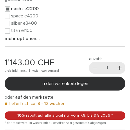
nacht e2200
space e4200
silber e3400
titan e1100
mehr optionen...
anzahl:
1’143.00
CHF
preis inkl. mwst. |
kostenloser versand
in den warenkorb legen
oder
auf den merkzettel
lieferfrist: ca. 8 - 12 wochen
10%
rabatt auf alle artikel
nur vom 7.8.
bis 9.8.2026
*
* der rabatt wird im warenkorb automatisch vom gesamtpreis abgezogen.