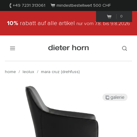
+49 7231 313061
mindestbestellwert 500
CHF
0
10%
rabatt auf alle artikel
nur vom 7.8.
bis 9.8.2026
home
/
leolux
/
mara cruz (drehfuss)
galerie