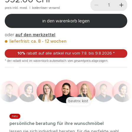
preis inkl. mwst. |
kostenloser versand
in den warenkorb legen
oder
auf den merkzettel
lieferfrist: ca. 8 - 12 wochen
10%
rabatt auf alle artikel
nur vom 7.8.
bis 9.8.2026
*
* der rabatt wird im warenkorb automatisch vom gesamtpreis abgezogen.
beatrix kist
neu
persönliche beratung für ihre wunschmöbel
lassen sie sich individuell beraten, für die perfekte wahl