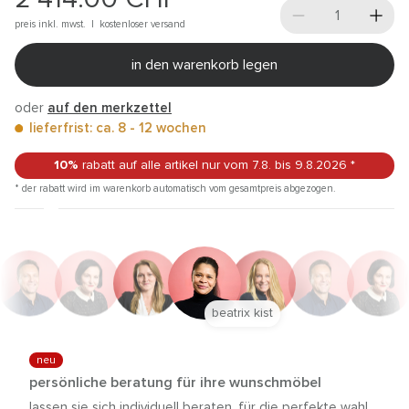
preis inkl. mwst. |
kostenloser versand
in den warenkorb legen
oder
auf den merkzettel
lieferfrist: ca. 8 - 12 wochen
10%
rabatt auf alle artikel
nur vom 7.8.
bis 9.8.2026
*
* der rabatt wird im warenkorb automatisch vom gesamtpreis abgezogen.
anna trautz
neu
persönliche beratung für ihre wunschmöbel
lassen sie sich individuell beraten, für die perfekte wahl