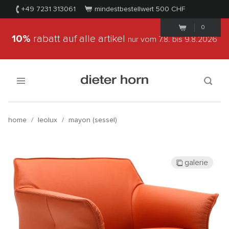
+49 7231 313061
mindestbestellwert 500
CHF
0
10%
rabatt auf alle artikel
nur vom 7.8.
bis 9.8.2026
home
/
leolux
/
mayon (sessel)
galerie