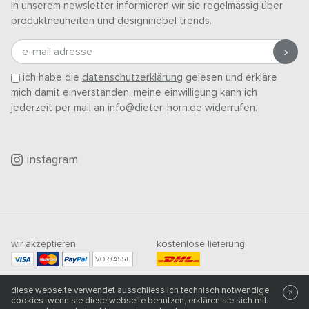
in unserem newsletter informieren wir sie regelmässig über
produktneuheiten und designmöbel trends.
e-mail adresse
ich habe die
datenschutzerklärung
gelesen und erkläre
mich damit einverstanden. meine einwilligung kann ich
jederzeit per mail an info@dieter-horn.de widerrufen.
instagram
wir akzeptieren
kostenlose lieferung
VORKASSE
mindestbestellwert
diese webseite verwendet ausschliesslich technisch notwendige
500
CHF
×
cookies. wenn sie diese webseite benutzen, erklären sie sich mit