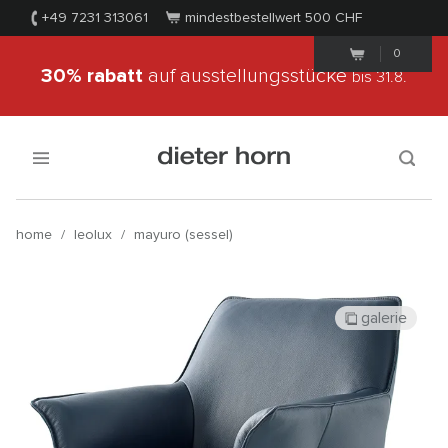
+49 7231 313061
mindestbestellwert 500
CHF
0
30% rabatt
auf ausstellungsstücke
bis 31.8.
home
/
leolux
/
mayuro (sessel)
galerie