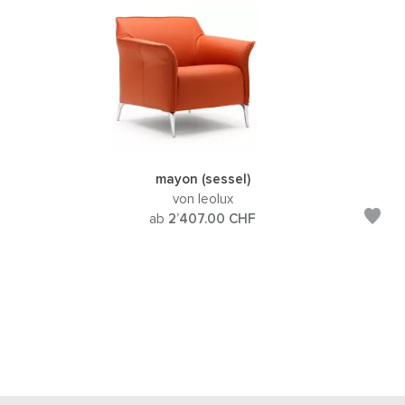
mayon (sessel)
von leolux
ab
2’407.00
CHF