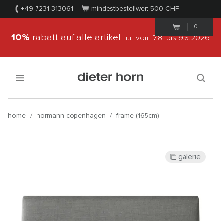
+49 7231 313061
mindestbestellwert 500
CHF
0
10%
rabatt auf alle artikel
nur vom 7.8.
bis 9.8.2026
home
/
normann copenhagen
/
frame (165cm)
galerie