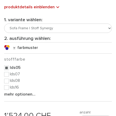
produktdetails einblenden
1. variante wählen:
2. ausführung wählen:
farbmuster
stofffarbe
lds05
lds07
lds08
lds16
mehr optionen...
anzahl:
1’524.00
CHF