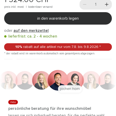
preis inkl. mwst. |
kostenloser versand
in den warenkorb legen
oder
auf den merkzettel
lieferfrist: ca. 2 - 4 wochen
10%
rabatt auf alle artikel
nur vom 7.8.
bis 9.8.2026
*
* der rabatt wird im warenkorb automatisch vom gesamtpreis abgezogen.
jochen horn
neu
persönliche beratung für ihre wunschmöbel
lassen sie sich individuell beraten, für die perfekte wahl