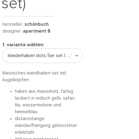
set)
hersteller:
schönbuch
designer:
apartment 8
1. variante wählen:
kleiderhaken dots 5er set | favorites / edelstahl
klassisches wandhaken-set mit
kugelköpfen:
haken aus massivholz, farbig
lackiert in indisch gelb, safari,
lila, wassermelone und
himmelblau
distanzstange,
wandaufhängung gebürsteter
edelstahl