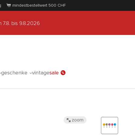
g
mindestbestellwert 500
CHF
 7.8.
bis 9.8.2026
geschenke
vintage
sale
zoom