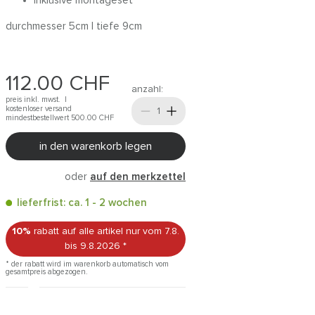
inklusive montageset
durchmesser 5cm | tiefe 9cm
112.00
CHF
anzahl:
preis inkl. mwst. |
kostenloser versand
mindestbestellwert 500.00
CHF
in den warenkorb legen
oder
auf den merkzettel
lieferfrist: ca. 1 - 2 wochen
10%
rabatt auf alle artikel
nur vom 7.8.
bis 9.8.2026
*
* der rabatt wird im warenkorb automatisch vom
gesamtpreis abgezogen.