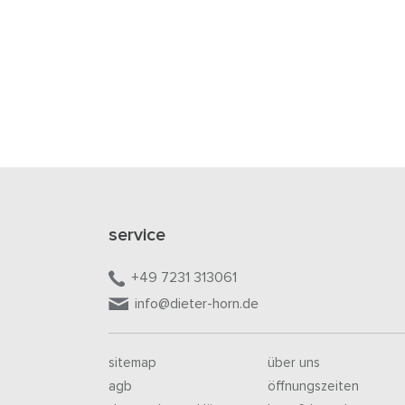
service
+49 7231 313061
info@dieter-horn.de
sitemap
über uns
agb
öffnungszeiten