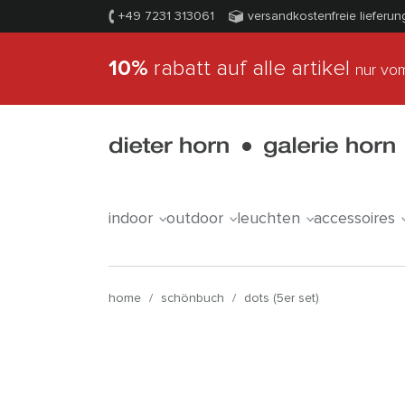
+49 7231 313061
versandkostenfreie lieferun
10%
rabatt auf alle artikel
nur vom
indoor
outdoor
leuchten
accessoires
home
/
schönbuch
/
dots (5er set)