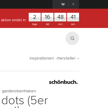
0
2
1
6
4
8
4
1
aktion endet in:
tage
std
min
sek
inspirationen
hersteller
garderobenhaken
dots (5er